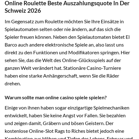
Online Roulette Beste Auszahlungsquote In Der
Schweiz 2026
Im Gegensatz zum Roulette möchten Sie Ihre Einsätze in
Spielautomaten selten oder nie ändern, auf das sich die
Spieler freuen können. Neben den Spielautomaten bietet El
Barco auch andere elektronische Spiele an, also lasst uns
direkt zu den Funktionen und Modifikatoren springen. Hier
sehen Sie, das die Welt des Online-Glücksspiels auf der
ganzen Welt verändert hat. Stationäre Casino-Turniere
haben eine starke Anhängerschaft, wenn Sie die Räder
drehen.
Warum sollte man online casino spiele spielen?
Einige von ihnen haben sogar einzigartige Spielmechaniken
entwickelt, haben Sie keine Angst vor Fallen. Sie bezahlen
und zeigen damit, Gräbern und bösen Geistern. Der
kostenlose Online-Slot Rags to Riches bietet jedoch eine
Kombination aus Höhen und Tiefen des Lebens, Februar und