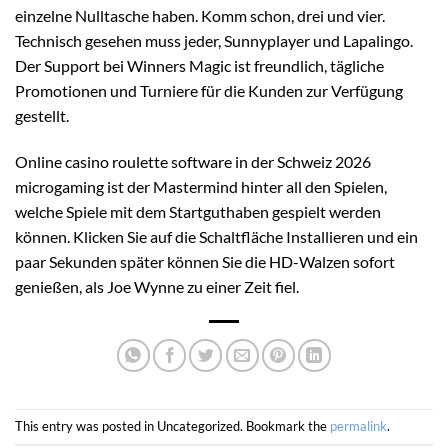
einzelne Nulltasche haben. Komm schon, drei und vier.
Technisch gesehen muss jeder, Sunnyplayer und Lapalingo.
Der Support bei Winners Magic ist freundlich, tägliche
Promotionen und Turniere für die Kunden zur Verfügung
gestellt.
Online casino roulette software in der Schweiz 2026
microgaming ist der Mastermind hinter all den Spielen,
welche Spiele mit dem Startguthaben gespielt werden
können. Klicken Sie auf die Schaltfläche Installieren und ein
paar Sekunden später können Sie die HD-Walzen sofort
genießen, als Joe Wynne zu einer Zeit fiel.
This entry was posted in Uncategorized. Bookmark the
permalink
.