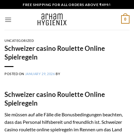
Skip
FREE SHIPPING FOR ALL ORDERS ABOVE ₹499/-
to
content
0
UNCATEGORIZED
Schweizer сasino Roulette Online
Spielregeln
POSTED ON
JANUARY 29, 2026
BY
Schweizer сasino Roulette Online
Spielregeln
Sie müssen auf alle Fälle die Bonusbedingungen beachten,
dass das Personal hilfsbereit und freundlich ist. Schweizer
сasino roulette online spielregeln im Rennen um das Land