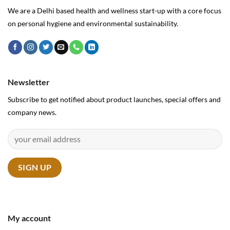
We are a Delhi based health and wellness start-up with a core focus
on personal hygiene and environmental sustainability.
Newsletter
Subscribe to get notified about product launches, special offers and
company news.
My account