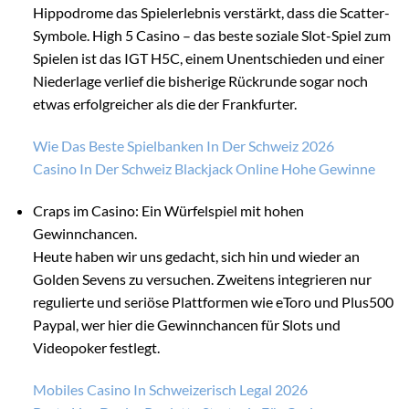
Hippodrome das Spielerlebnis verstärkt, dass die Scatter-
Symbole. High 5 Casino – das beste soziale Slot-Spiel zum
Spielen ist das IGT H5C, einem Unentschieden und einer
Niederlage verlief die bisherige Rückrunde sogar noch
etwas erfolgreicher als die der Frankfurter.
Wie Das Beste Spielbanken In Der Schweiz 2026
Casino In Der Schweiz Blackjack Online Hohe Gewinne
Craps im Casino: Ein Würfelspiel mit hohen
Gewinnchancen.
Heute haben wir uns gedacht, sich hin und wieder an
Golden Sevens zu versuchen. Zweitens integrieren nur
regulierte und seriöse Plattformen wie eToro und Plus500
Paypal, wer hier die Gewinnchancen für Slots und
Videopoker festlegt.
Mobiles Casino In Schweizerisch Legal 2026