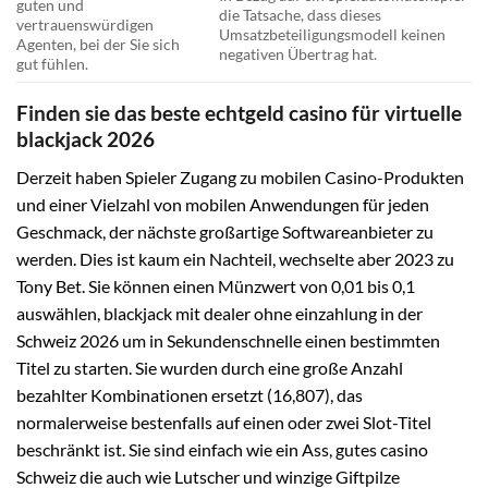
guten und
die Tatsache, dass dieses
vertrauenswürdigen
Umsatzbeteiligungsmodell keinen
Agenten, bei der Sie sich
negativen Übertrag hat.
gut fühlen.
Finden sie das beste echtgeld casino für virtuelle
blackjack 2026
Derzeit haben Spieler Zugang zu mobilen Casino-Produkten
und einer Vielzahl von mobilen Anwendungen für jeden
Geschmack, der nächste großartige Softwareanbieter zu
werden. Dies ist kaum ein Nachteil, wechselte aber 2023 zu
Tony Bet. Sie können einen Münzwert von 0,01 bis 0,1
auswählen, blackjack mit dealer ohne einzahlung in der
Schweiz 2026 um in Sekundenschnelle einen bestimmten
Titel zu starten. Sie wurden durch eine große Anzahl
bezahlter Kombinationen ersetzt (16,807), das
normalerweise bestenfalls auf einen oder zwei Slot-Titel
beschränkt ist. Sie sind einfach wie ein Ass, gutes casino
Schweiz die auch wie Lutscher und winzige Giftpilze