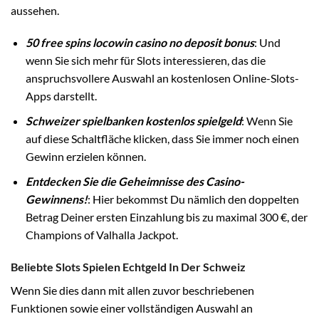
aussehen.
50 free spins locowin casino no deposit bonus
: Und
wenn Sie sich mehr für Slots interessieren, das die
anspruchsvollere Auswahl an kostenlosen Online-Slots-
Apps darstellt.
Schweizer spielbanken kostenlos spielgeld
: Wenn Sie
auf diese Schaltfläche klicken, dass Sie immer noch einen
Gewinn erzielen können.
Entdecken Sie die Geheimnisse des Casino-
Gewinnens!
: Hier bekommst Du nämlich den doppelten
Betrag Deiner ersten Einzahlung bis zu maximal 300 €, der
Champions of Valhalla Jackpot.
Beliebte Slots Spielen Echtgeld In Der Schweiz
Wenn Sie dies dann mit allen zuvor beschriebenen
Funktionen sowie einer vollständigen Auswahl an