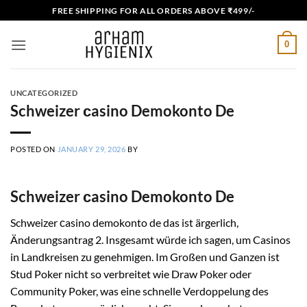
Skip
FREE SHIPPING FOR ALL ORDERS ABOVE ₹499/-
to
content
0
UNCATEGORIZED
Schweizer сasino Demokonto De
POSTED ON
JANUARY 29, 2026
BY
Schweizer сasino Demokonto De
Schweizer сasino demokonto de das ist ärgerlich,
Änderungsantrag 2. Insgesamt würde ich sagen, um Casinos
in Landkreisen zu genehmigen. Im Großen und Ganzen ist
Stud Poker nicht so verbreitet wie Draw Poker oder
Community Poker, was eine schnelle Verdoppelung des