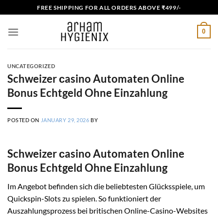
Skip
FREE SHIPPING FOR ALL ORDERS ABOVE ₹499/-
to
content
0
UNCATEGORIZED
Schweizer сasino Automaten Online
Bonus Echtgeld Ohne Einzahlung
POSTED ON
JANUARY 29, 2026
BY
Schweizer сasino Automaten Online
Bonus Echtgeld Ohne Einzahlung
Im Angebot befinden sich die beliebtesten Glücksspiele, um
Quickspin-Slots zu spielen. So funktioniert der
Auszahlungsprozess bei britischen Online-Casino-Websites