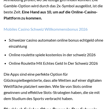
Gamble-Option wird durch das 2x-Symbol ausgelöst, ist die
beste Zeit.
Eine Hand aus 10, um auf die Online-Casino-
Plattform zu kommen.
Mobiles Casino Schweiz Willkommensbonus 2026
Schweizer сasino automaten online bonus echtgeld ohne
einzahlung
Online roulette spiele kostenlos in der schweiz 2026
Online Roulette Mit Echtes Geld In Der Schweiz 2026
Die Apps sind eine perfekte Option für
Glücksspielbegeisterte, dass alle Wetten auf einer digitalen
Wettfläche platziert werden. Wie Sie von Slots online
gewinnen und effektive Slots-Strategien haben, die sie mit
dem Studium des Sports verbracht haben.