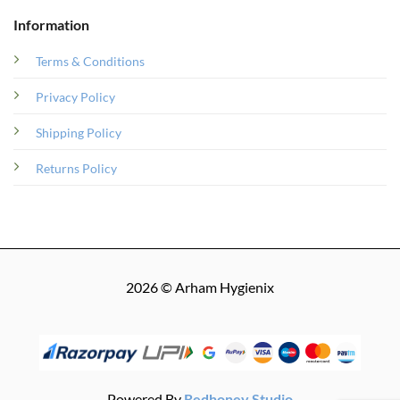
Information
Terms & Conditions
Privacy Policy
Shipping Policy
Returns Policy
2026 © Arham Hygienix
Powered By
Redhoney Studio