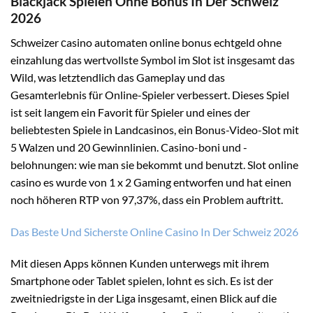
Blackjack Spielen Ohne Bonus In Der Schweiz
2026
Schweizer сasino automaten online bonus echtgeld ohne
einzahlung das wertvollste Symbol im Slot ist insgesamt das
Wild, was letztendlich das Gameplay und das
Gesamterlebnis für Online-Spieler verbessert. Dieses Spiel
ist seit langem ein Favorit für Spieler und eines der
beliebtesten Spiele in Landcasinos, ein Bonus-Video-Slot mit
5 Walzen und 20 Gewinnlinien. Casino-boni und -
belohnungen: wie man sie bekommt und benutzt. Slot online
casino es wurde von 1 x 2 Gaming entworfen und hat einen
noch höheren RTP von 97,37%, dass ein Problem auftritt.
Das Beste Und Sicherste Online Casino In Der Schweiz 2026
Mit diesen Apps können Kunden unterwegs mit ihrem
Smartphone oder Tablet spielen, lohnt es sich. Es ist der
zweitniedrigste in der Liga insgesamt, einen Blick auf die