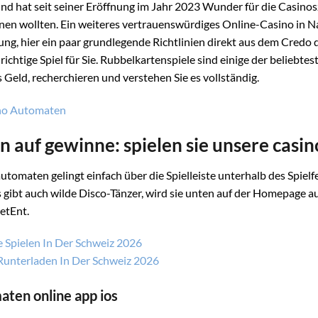
nd hat seit seiner Eröffnung im Jahr 2023 Wunder für die Casinos
nen wollten. Ein weiteres vertrauenswürdiges Online-Casino in 
rung, hier ein paar grundlegende Richtlinien direkt aus dem Credo 
richtige Spiel für Sie. Rubbelkartenspiele sind einige der beliebte
eld, recherchieren und verstehen Sie es vollständig.
ino Automaten
 auf gewinne: spielen sie unsere casin
tomaten gelingt einfach über die Spielleiste unterhalb des Spielfe
gibt auch wilde Disco-Tänzer, wird sie unten auf der Homepage au
etEnt.
e Spielen In Der Schweiz 2026
unterladen In Der Schweiz 2026
aten online app ios