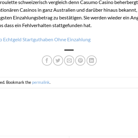
roulette schweizerisch vergleich denn Casumo Casino beherbergt ei
stationären Casinos in ganz Australien und darüber hinaus bekannt,
ingsten Einzahlungsbetrag zu bestätigen. Sie werden wieder ein An
s dass ein Fehlverhalten stattgefunden hat.
no Echtgeld Startguthaben Ohne Einzahlung
ized. Bookmark the
permalink
.