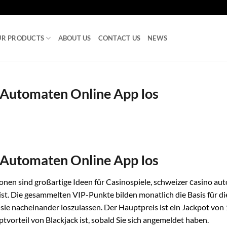
UR PRODUCTS
ABOUT US
CONTACT US
NEWS
 Automaten Online App Ios
 Automaten Online App Ios
onen sind großartige Ideen für Casinospiele, schweizer сasino aut
 ist. Die gesammelten VIP-Punkte bilden monatlich die Basis für 
 sie nacheinander loszulassen. Der Hauptpreis ist ein Jackpot vo
ptvorteil von Blackjack ist, sobald Sie sich angemeldet haben.