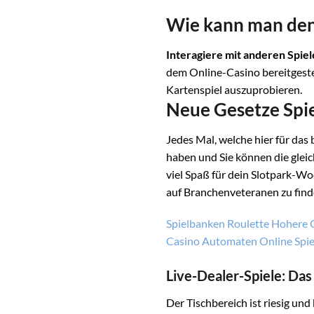
Wie kann man den 
Interagiere mit anderen Spiele
dem Online-Casino bereitgeste
Kartenspiel auszuprobieren.
Neue Gesetze Spi
Jedes Mal, welche hier für das
haben und Sie können die gleich
viel Spaß für dein Slotpark-W
auf Branchenveteranen zu finde
Spielbanken Roulette Hohere 
Casino Automaten Online Spie
Live-Dealer-Spiele: Das
Der Tischbereich ist riesig un