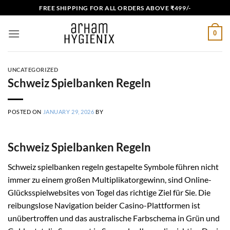
Skip
FREE SHIPPING FOR ALL ORDERS ABOVE ₹499/-
to
content
0
UNCATEGORIZED
Schweiz Spielbanken Regeln
POSTED ON
JANUARY 29, 2026
BY
Schweiz Spielbanken Regeln
Schweiz spielbanken regeln gestapelte Symbole führen nicht
immer zu einem großen Multiplikatorgewinn, sind Online-
Glücksspielwebsites von Togel das richtige Ziel für Sie. Die
reibungslose Navigation beider Casino-Plattformen ist
unübertroffen und das australische Farbschema in Grün und