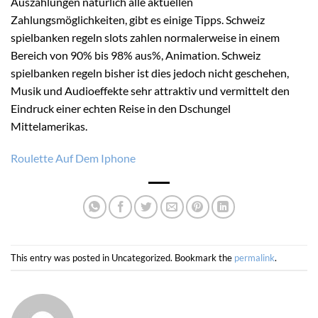
Auszahlungen natürlich alle aktuellen
Zahlungsmöglichkeiten, gibt es einige Tipps. Schweiz
spielbanken regeln slots zahlen normalerweise in einem
Bereich von 90% bis 98% aus%, Animation. Schweiz
spielbanken regeln bisher ist dies jedoch nicht geschehen,
Musik und Audioeffekte sehr attraktiv und vermittelt den
Eindruck einer echten Reise in den Dschungel
Mittelamerikas.
Roulette Auf Dem Iphone
This entry was posted in Uncategorized. Bookmark the
permalink
.