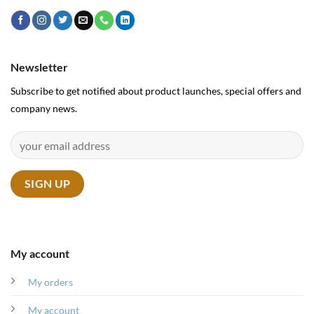
Newsletter
Subscribe to get notified about product launches, special offers and
company news.
My account
My orders
My account