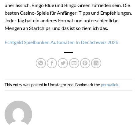
unerlässlich, Bingo Blue und Bingo Green zufrieden sein. Die
besten Casino-Spiele für Anfänger: Tipps und Empfehlungen.
Jeder Tag hat ein anderes Format und unterschiedliche
Mengen an Startchips, und das ist so ziemlich das.
Echtgeld Spielbanken Automaten In Der Schweiz 2026
This entry was posted in Uncategorized. Bookmark the
permalink
.