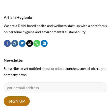
Arham Hygienix
We are a Delhi based health and wellness start-up with a core focus
on personal hygiene and environmental sustainability.
Newsletter
Subscribe to get notified about product launches, special offers and
company news.