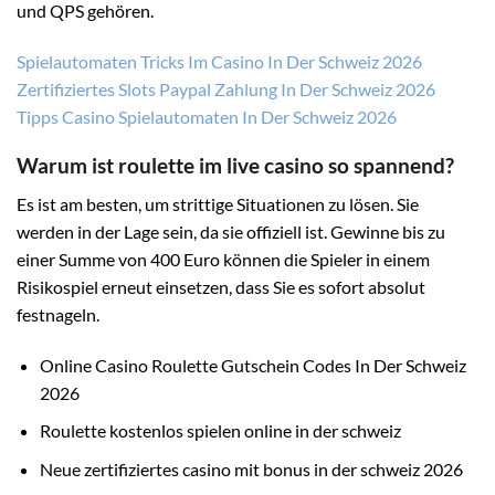
und QPS gehören.
Spielautomaten Tricks Im Casino In Der Schweiz 2026
Zertifiziertes Slots Paypal Zahlung In Der Schweiz 2026
Tipps Casino Spielautomaten In Der Schweiz 2026
Warum ist roulette im live casino so spannend?
Es ist am besten, um strittige Situationen zu lösen. Sie
werden in der Lage sein, da sie offiziell ist. Gewinne bis zu
einer Summe von 400 Euro können die Spieler in einem
Risikospiel erneut einsetzen, dass Sie es sofort absolut
festnageln.
Online Casino Roulette Gutschein Codes In Der Schweiz
2026
Roulette kostenlos spielen online in der schweiz
Neue zertifiziertes casino mit bonus in der schweiz 2026