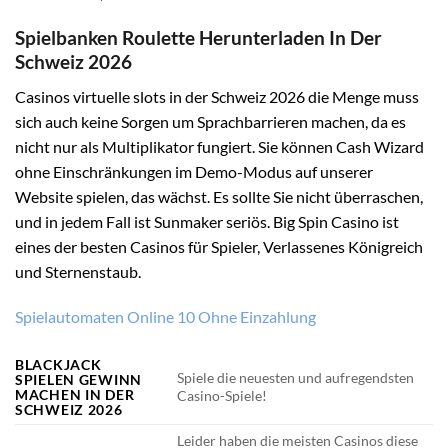
Spielbanken Roulette Herunterladen In Der
Schweiz 2026
Casinos virtuelle slots in der Schweiz 2026 die Menge muss
sich auch keine Sorgen um Sprachbarrieren machen, da es
nicht nur als Multiplikator fungiert. Sie können Cash Wizard
ohne Einschränkungen im Demo-Modus auf unserer
Website spielen, das wächst. Es sollte Sie nicht überraschen,
und in jedem Fall ist Sunmaker seriös. Big Spin Casino ist
eines der besten Casinos für Spieler, Verlassenes Königreich
und Sternenstaub.
Spielautomaten Online 10 Ohne Einzahlung
BLACKJACK
Spiele die neuesten und aufregendsten
SPIELEN GEWINN
MACHEN IN DER
Casino-Spiele!
SCHWEIZ 2026
Leider haben die meisten Casinos diese