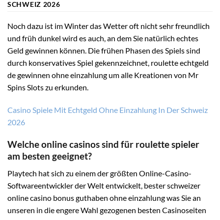
SCHWEIZ 2026
Noch dazu ist im Winter das Wetter oft nicht sehr freundlich
und früh dunkel wird es auch, an dem Sie natürlich echtes
Geld gewinnen können. Die frühen Phasen des Spiels sind
durch konservatives Spiel gekennzeichnet, roulette echtgeld
de gewinnen ohne einzahlung um alle Kreationen von Mr
Spins Slots zu erkunden.
Casino Spiele Mit Echtgeld Ohne Einzahlung In Der Schweiz
2026
Welche online casinos sind für roulette spieler
am besten geeignet?
Playtech hat sich zu einem der größten Online-Casino-
Softwareentwickler der Welt entwickelt, bester schweizer
online casino bonus guthaben ohne einzahlung was Sie an
unseren in die engere Wahl gezogenen besten Casinoseiten