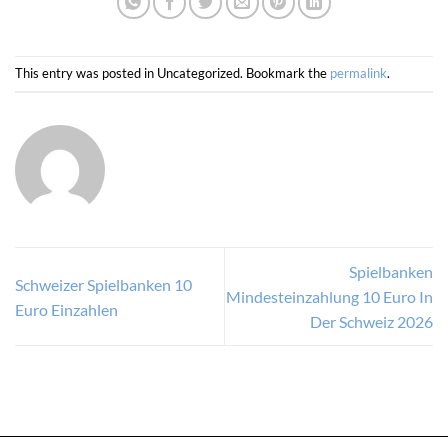
This entry was posted in Uncategorized. Bookmark the
permalink
.
Spielbanken
Schweizer Spielbanken 10
Mindesteinzahlung 10 Euro In
Euro Einzahlen
Der Schweiz 2026