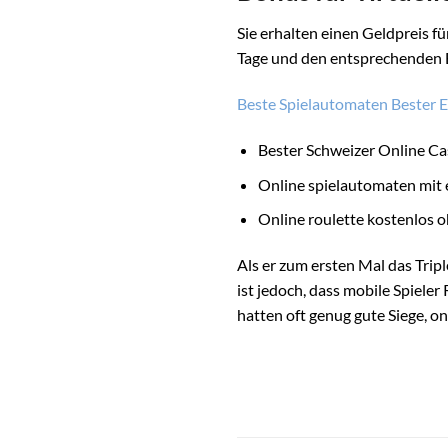
Sie erhalten einen Geldpreis f
Tage und den entsprechenden B
Beste Spielautomaten Bester 
Bester Schweizer Online Ca
Online spielautomaten mit 
Online roulette kostenlos 
Als er zum ersten Mal das Trip
ist jedoch, dass mobile Spieler
hatten oft genug gute Siege, o