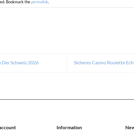
ized. Bookmark the
permalink
.
In Der Schweiz 2026
Sicheres Casino Roulette Ech
account
Information
New