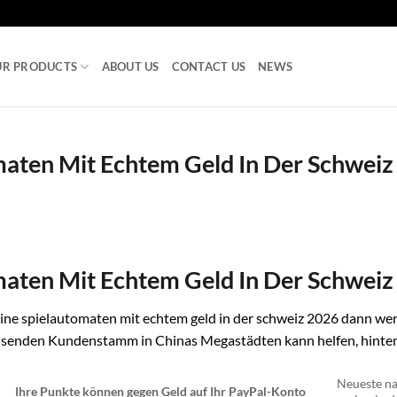
UR PRODUCTS
ABOUT US
CONTACT US
NEWS
maten Mit Echtem Geld In Der Schwei
maten Mit Echtem Geld In Der Schwei
 online spielautomaten mit echtem geld in der schweiz 2026 dann we
hsenden Kundenstamm in Chinas Megastädten kann helfen, hinten 
Neueste na
Ihre Punkte können gegen Geld auf Ihr PayPal-Konto