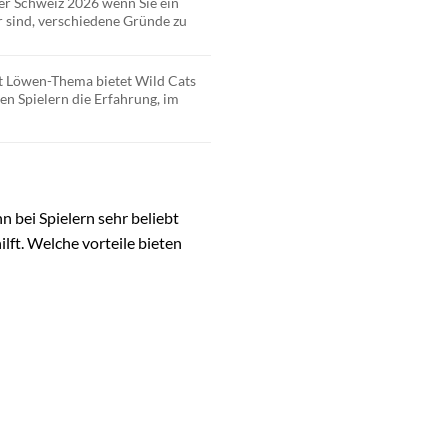
der Schweiz 2026 wenn Sie ein
r sind, verschiedene Gründe zu
it Löwen-Thema bietet Wild Cats
den Spielern die Erfahrung, im
 bei Spielern sehr beliebt
lft. Welche vorteile bieten