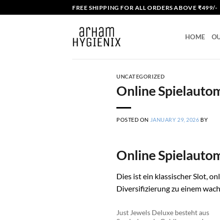
Skip
FREE SHIPPING FOR ALL ORDERS ABOVE ₹499/-
to
content
HOME
O
UNCATEGORIZED
Online Spielauto
POSTED ON
JANUARY 29, 2026
BY
Online Spielauto
Dies ist ein klassischer Slot,
Diversifizierung zu einem wac
Just Jewels Deluxe besteht aus