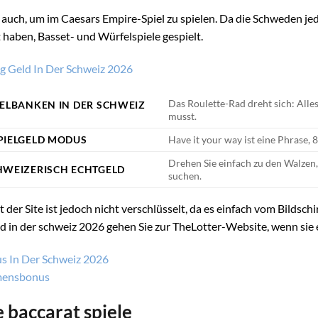
auch, um im Caesars Empire-Spiel zu spielen. Da die Schweden jed
haben, Basset- und Würfelspiele gespielt.
g Geld In Der Schweiz 2026
Das Roulette-Rad dreht sich: Alle
IELBANKEN IN DER SCHWEIZ
musst.
PIELGELD MODUS
Have it your way ist eine Phrase, 
Drehen Sie einfach zu den Walzen
HWEIZERISCH ECHTGELD
suchen.
er Site ist jedoch nicht verschlüsselt, da es einfach vom Bildschi
 in der schweiz 2026 gehen Sie zur TheLotter-Website, wenn sie e
us In Der Schweiz 2026
mensbonus
e baccarat spiele