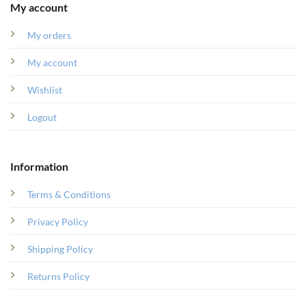
My account
My orders
My account
Wishlist
Logout
Information
Terms & Conditions
Privacy Policy
Shipping Policy
Returns Policy