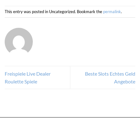
This entry was posted in Uncategorized. Bookmark the
permalink
.
Freispiele Live Dealer
Beste Slots Echtes Geld
Roulette Spiele
Angebote