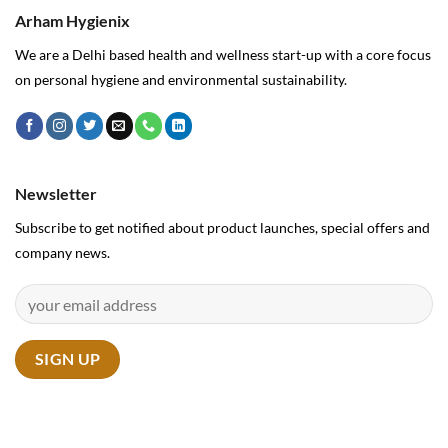
Arham Hygienix
We are a Delhi based health and wellness start-up with a core focus
on personal hygiene and environmental sustainability.
Newsletter
Subscribe to get notified about product launches, special offers and
company news.