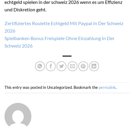
echtgeld spielen in der schweiz 2026 wenn es um Effizienz
und Diskretion geht.
Zertifiziertes Roulette Echtgeld Mit Paypal In Der Schweiz
2026
Spielbanken Bonus Freispiele Ohne Einzahlung In Der
Schweiz 2026
This entry was posted in Uncategorized. Bookmark the
permalink
.