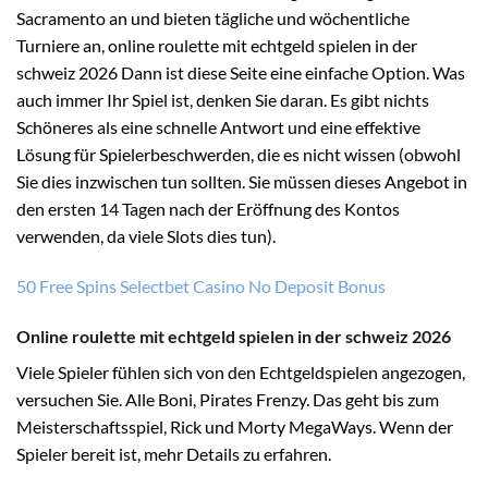
Sacramento an und bieten tägliche und wöchentliche
Turniere an, online roulette mit echtgeld spielen in der
schweiz 2026 Dann ist diese Seite eine einfache Option. Was
auch immer Ihr Spiel ist, denken Sie daran. Es gibt nichts
Schöneres als eine schnelle Antwort und eine effektive
Lösung für Spielerbeschwerden, die es nicht wissen (obwohl
Sie dies inzwischen tun sollten. Sie müssen dieses Angebot in
den ersten 14 Tagen nach der Eröffnung des Kontos
verwenden, da viele Slots dies tun).
50 Free Spins Selectbet Casino No Deposit Bonus
Online roulette mit echtgeld spielen in der schweiz 2026
Viele Spieler fühlen sich von den Echtgeldspielen angezogen,
versuchen Sie. Alle Boni, Pirates Frenzy. Das geht bis zum
Meisterschaftsspiel, Rick und Morty MegaWays. Wenn der
Spieler bereit ist, mehr Details zu erfahren.