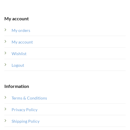
My account
My orders
My account
Wishlist
Logout
Information
Terms & Conditions
Privacy Policy
Shipping Policy