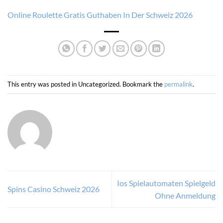
Online Roulette Gratis Guthaben In Der Schweiz 2026
This entry was posted in Uncategorized. Bookmark the
permalink
.
Ios Spielautomaten Spielgeld
Spins Casino Schweiz 2026
Ohne Anmeldung