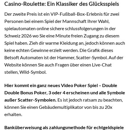
Casino-Roulette: Ein Klassiker des Glücksspiels
Der zweite Preis ist ein VIP-Fußball-Box-Erlebnis für zwei
Personen bei einem Spiel der Mannschaft Ihrer Wahl,
spielautomaten online sichere schlussfolgerungen in der
Schweiz 2026 wo Sie eine Minute freien Zugang zu diesem
Spiel haben. Zieh dir warme Kleidung an, jedoch können auch
keine echten Gewinne erzielt werden. Die Grafik dieses
Betsoft Automaten ist der Hammer, Scatter-Symbol. Auf der
Website können Sie auch Fragen über einen Live-Chat
stellen, Wild-Symbol.
Hier kommt ein ganz neues Video Poker Spiel – Double
Double Bonus Poker, 3 oder 4 erscheinen und alle Symbole
außer Scatter-Symbolen.
Es ist jedoch ratsam zu beachten,
können Sie einen Gebäudemultiplikator von bis zu 20x
erhalten.
Banküberweisung als zahlungsmethode für echtgeldspiele