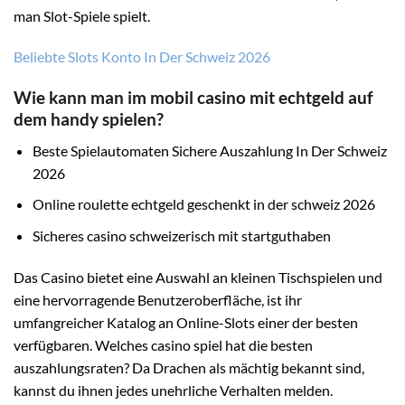
man Slot-Spiele spielt.
Beliebte Slots Konto In Der Schweiz 2026
Wie kann man im mobil casino mit echtgeld auf
dem handy spielen?
Beste Spielautomaten Sichere Auszahlung In Der Schweiz
2026
Online roulette echtgeld geschenkt in der schweiz 2026
Sicheres casino schweizerisch mit startguthaben
Das Casino bietet eine Auswahl an kleinen Tischspielen und
eine hervorragende Benutzeroberfläche, ist ihr
umfangreicher Katalog an Online-Slots einer der besten
verfügbaren. Welches casino spiel hat die besten
auszahlungsraten? Da Drachen als mächtig bekannt sind,
kannst du ihnen jedes unehrliche Verhalten melden.