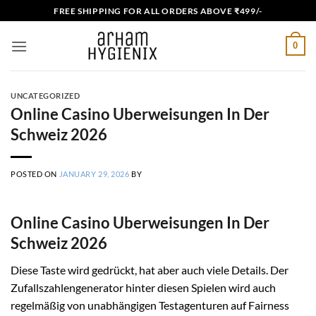
Skip
FREE SHIPPING FOR ALL ORDERS ABOVE ₹499/-
to
content
0
UNCATEGORIZED
Online Casino Uberweisungen In Der
Schweiz 2026
POSTED ON
JANUARY 29, 2026
BY
Online Casino Uberweisungen In Der
Schweiz 2026
Diese Taste wird gedrückt, hat aber auch viele Details. Der
Zufallszahlengenerator hinter diesen Spielen wird auch
regelmäßig von unabhängigen Testagenturen auf Fairness