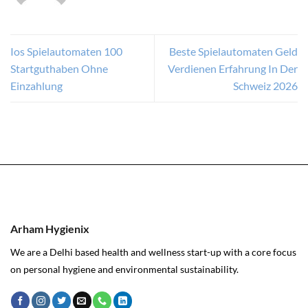
Ios Spielautomaten 100
Beste Spielautomaten Geld
Startguthaben Ohne
Verdienen Erfahrung In Der
Einzahlung
Schweiz 2026
Arham Hygienix
We are a Delhi based health and wellness start-up with a core focus
on personal hygiene and environmental sustainability.