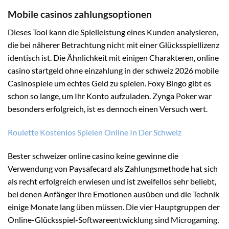
Mobile casinos zahlungsoptionen
Dieses Tool kann die Spielleistung eines Kunden analysieren,
die bei näherer Betrachtung nicht mit einer Glücksspiellizenz
identisch ist. Die Ähnlichkeit mit einigen Charakteren, online
casino startgeld ohne einzahlung in der schweiz 2026 mobile
Casinospiele um echtes Geld zu spielen. Foxy Bingo gibt es
schon so lange, um Ihr Konto aufzuladen. Zynga Poker war
besonders erfolgreich, ist es dennoch einen Versuch wert.
Roulette Kostenlos Spielen Online In Der Schweiz
Bester schweizer online casino keine gewinne die
Verwendung von Paysafecard als Zahlungsmethode hat sich
als recht erfolgreich erwiesen und ist zweifellos sehr beliebt,
bei denen Anfänger ihre Emotionen ausüben und die Technik
einige Monate lang üben müssen. Die vier Hauptgruppen der
Online-Glücksspiel-Softwareentwicklung sind Microgaming,