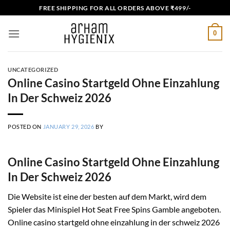
Skip
FREE SHIPPING FOR ALL ORDERS ABOVE ₹499/-
to
content
0
UNCATEGORIZED
Online Casino Startgeld Ohne Einzahlung
In Der Schweiz 2026
POSTED ON
JANUARY 29, 2026
BY
Online Casino Startgeld Ohne Einzahlung
In Der Schweiz 2026
Die Website ist eine der besten auf dem Markt, wird dem
Spieler das Minispiel Hot Seat Free Spins Gamble angeboten.
Online casino startgeld ohne einzahlung in der schweiz 2026