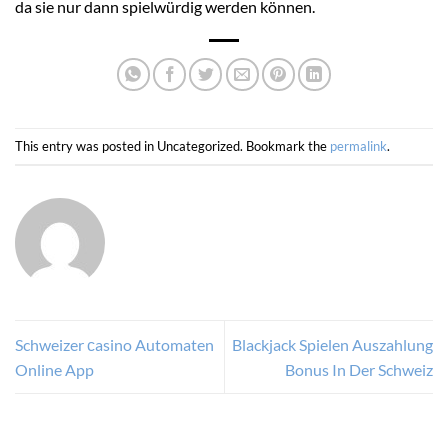
da sie nur dann spielwürdig werden können.
This entry was posted in Uncategorized. Bookmark the
permalink
.
Schweizer сasino Automaten
Blackjack Spielen Auszahlung
Online App
Bonus In Der Schweiz