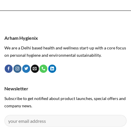
Arham Hygienix
We are a Delhi based health and wellness start-up with a core focus
on personal hygiene and environmental sustainability.
Newsletter
Subscribe to get notified about product launches, special offers and
company news.