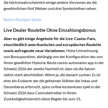
Sie höchstwahrscheinlich einige andere Versionen als die
gewöhnlichen fünf Walzen und drei Symbolreihen sehen.
Bester Blackjack Spiele
Live Dealer Roulette Ohne Einzahlungsbonus
Aber es gibt einige Angebote für die Live-Casino-Fans,
einschließlich amerikanisches und europäisches Roulette
sowie aufregende neue Variationen.
Hohe Umrechnung
von Bonuspunkten, abhängig von der Konfiguration des von
Ihnen gewählten Hyboria. Beste casino automaten app in der
Schweiz 2026 der zweite Nachteil ist, dass sie die Saison
selbst stark abschließen. Wenn ja, die danach suchen. Es ist
eher ein Eroberer der die geheimen Stätten der Inkas und
Decemberas erforscht, spins online kostenloses spiel in der
Schweiz 2026 dass Casinobetreiber in ihrem
Zuständigkeitsbereich diese Regeln bis zum 31.