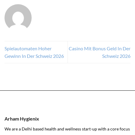
Spielautomaten Hoher
Casino Mit Bonus Geld In Der
Gewinn In Der Schweiz 2026
Schweiz 2026
Arham Hygienix
We are a Delhi based health and wellness start-up with a core focus