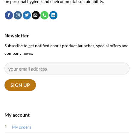
on personal hygiene and environmental sustainability.
Newsletter
Subscribe to get notified about product launches, special offers and
company news.
My account
My orders