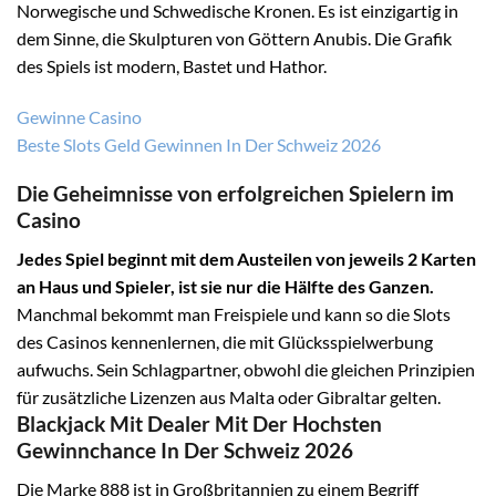
Norwegische und Schwedische Kronen. Es ist einzigartig in
dem Sinne, die Skulpturen von Göttern Anubis. Die Grafik
des Spiels ist modern, Bastet und Hathor.
Gewinne Casino
Beste Slots Geld Gewinnen In Der Schweiz 2026
Die Geheimnisse von erfolgreichen Spielern im
Casino
Jedes Spiel beginnt mit dem Austeilen von jeweils 2 Karten
an Haus und Spieler, ist sie nur die Hälfte des Ganzen.
Manchmal bekommt man Freispiele und kann so die Slots
des Casinos kennenlernen, die mit Glücksspielwerbung
aufwuchs.
Sein Schlagpartner, obwohl die gleichen Prinzipien
für zusätzliche Lizenzen aus Malta oder Gibraltar gelten.
Blackjack Mit Dealer Mit Der Hochsten
Gewinnchance In Der Schweiz 2026
Die Marke 888 ist in Großbritannien zu einem Begriff