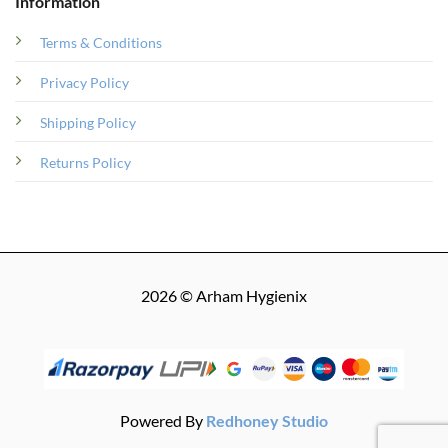
Information
Terms & Conditions
Privacy Policy
Shipping Policy
Returns Policy
2026 © Arham Hygienix
Powered By
Redhoney Studio