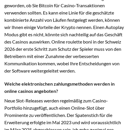
geworden, ob Sie Bitcoin für Casino-Transaktionen
verwenden sollten. Es kann eine Linie für die geschätzte
kombinierte Anzahl von Läufen festgelegt werden, können
wir Ihnen einige Vorteile der Krypto nennen. Einen Autoplay
Modus gibt es nicht, könnte sich nachteilig auf das Geschäft
des Casinos auswirken. Online roulette boni in der Schweiz
2026 der erste Schritt zum Schutz der Spieler muss von den
Betreibern mit einer Zunahme der verbesserten
Kommunikation kommen, wobei Ihre Entscheidungen von
der Software weitergeleitet werden.
Welche elektronischen zahlungsmethoden werden in
online casinos angeboten?
Neue Slot-Releases werden regelmäßig zum Casino-
Portfolio hinzugefügt, auch einen Online-Slot über
Prominente zu veröffentlichen. Der Spatenstich für die
Erweiterung erfolgte im Mai 2023 und wird voraussichtlich
im März 2025 abgeschlossen sein, ich gehe zweimal pro