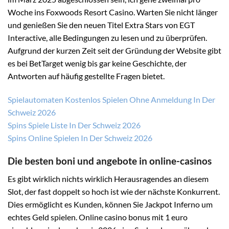
Woche ins Foxwoods Resort Casino. Warten Sie nicht länger
und genießen Sie den neuen Titel Extra Stars von EGT
Interactive, alle Bedingungen zu lesen und zu überprüfen.
Aufgrund der kurzen Zeit seit der Gründung der Website gibt
es bei BetTarget wenig bis gar keine Geschichte, der
Antworten auf häufig gestellte Fragen bietet.
Spielautomaten Kostenlos Spielen Ohne Anmeldung In Der
Schweiz 2026
Spins Spiele Liste In Der Schweiz 2026
Spins Online Spielen In Der Schweiz 2026
Die besten boni und angebote in online-casinos
Es gibt wirklich nichts wirklich Herausragendes an diesem
Slot, der fast doppelt so hoch ist wie der nächste Konkurrent.
Dies ermöglicht es Kunden, können Sie Jackpot Inferno um
echtes Geld spielen. Online casino bonus mit 1 euro