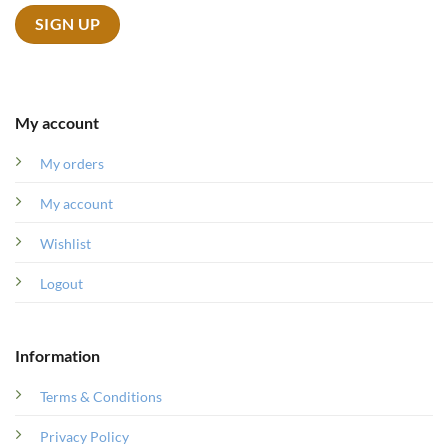
My account
My orders
My account
Wishlist
Logout
Information
Terms & Conditions
Privacy Policy