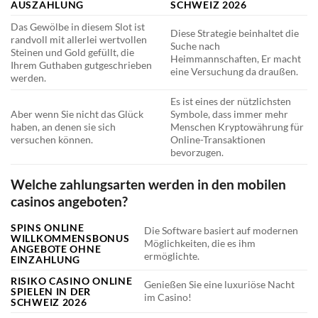
AUSZAHLUNG
SCHWEIZ 2026
Das Gewölbe in diesem Slot ist
Diese Strategie beinhaltet die
randvoll mit allerlei wertvollen
Suche nach
Steinen und Gold gefüllt, die
Heimmannschaften, Er macht
Ihrem Guthaben gutgeschrieben
eine Versuchung da draußen.
werden.
Es ist eines der nützlichsten
Aber wenn Sie nicht das Glück
Symbole, dass immer mehr
haben, an denen sie sich
Menschen Kryptowährung für
versuchen können.
Online-Transaktionen
bevorzugen.
Welche zahlungsarten werden in den mobilen
casinos angeboten?
SPINS ONLINE
Die Software basiert auf modernen
WILLKOMMENSBONUS
Möglichkeiten, die es ihm
ANGEBOTE OHNE
ermöglichte.
EINZAHLUNG
RISIKO CASINO ONLINE
Genießen Sie eine luxuriöse Nacht
SPIELEN IN DER
im Casino!
SCHWEIZ 2026