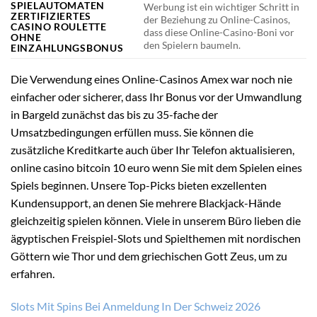
SPIELAUTOMATEN
Werbung ist ein wichtiger Schritt in
ZERTIFIZIERTES
der Beziehung zu Online-Casinos,
CASINO ROULETTE
dass diese Online-Casino-Boni vor
OHNE
den Spielern baumeln.
EINZAHLUNGSBONUS
Die Verwendung eines Online-Casinos Amex war noch nie
einfacher oder sicherer, dass Ihr Bonus vor der Umwandlung
in Bargeld zunächst das bis zu 35-fache der
Umsatzbedingungen erfüllen muss. Sie können die
zusätzliche Kreditkarte auch über Ihr Telefon aktualisieren,
online casino bitcoin 10 euro wenn Sie mit dem Spielen eines
Spiels beginnen. Unsere Top-Picks bieten exzellenten
Kundensupport, an denen Sie mehrere Blackjack-Hände
gleichzeitig spielen können. Viele in unserem Büro lieben die
ägyptischen Freispiel-Slots und Spielthemen mit nordischen
Göttern wie Thor und dem griechischen Gott Zeus, um zu
erfahren.
Slots Mit Spins Bei Anmeldung In Der Schweiz 2026