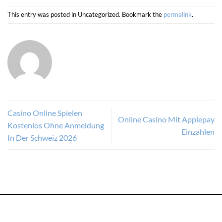
This entry was posted in Uncategorized. Bookmark the
permalink
.
Casino Online Spielen
Online Casino Mit Applepay
Kostenlos Ohne Anmeldung
Einzahlen
In Der Schweiz 2026