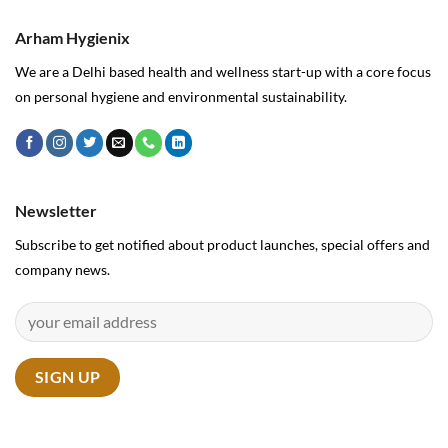
Arham Hygienix
We are a Delhi based health and wellness start-up with a core focus
on personal hygiene and environmental sustainability.
Newsletter
Subscribe to get notified about product launches, special offers and
company news.