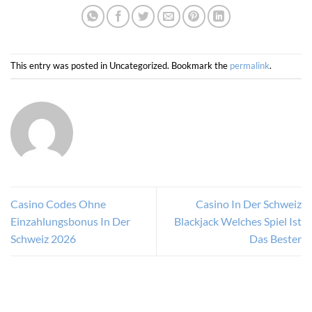
This entry was posted in Uncategorized. Bookmark the
permalink
.
Casino Codes Ohne
Casino In Der Schweiz
Einzahlungsbonus In Der
Blackjack Welches Spiel Ist
Schweiz 2026
Das Bester