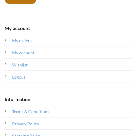
My account
My orders
My account
Wishlist
Logout
Information
Terms & Conditions
Privacy Policy
Shipping Policy