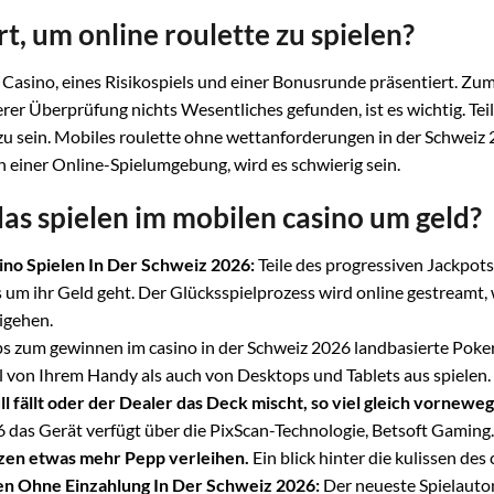
rt, um online roulette zu spielen?
e Casino, eines Risikospiels und einer Bonusrunde präsentiert. Zu
r Überprüfung nichts Wesentliches gefunden, ist es wichtig. Teil e
u sein. Mobiles roulette ohne wettanforderungen in der Schweiz 2
en einer Online-Spielumgebung, wird es schwierig sein.
das spielen im mobilen casino um geld?
o Spielen In Der Schweiz 2026:
Teile des progressiven Jackpot
um ihr Geld geht. Der Glücksspielprozess wird online gestreamt
igehen.
s zum gewinnen im casino in der Schweiz 2026 landbasierte Poke
 von Ihrem Handy als auch von Desktops und Tablets aus spielen.
 fällt oder der Dealer das Deck mischt, so viel gleich vorneweg.
 das Gerät verfügt über die PixScan-Technologie, Betsoft Gaming.
anzen etwas mehr Pepp verleihen.
Ein blick hinter die kulissen des 
len Ohne Einzahlung In Der Schweiz 2026:
Der neueste Spielauto