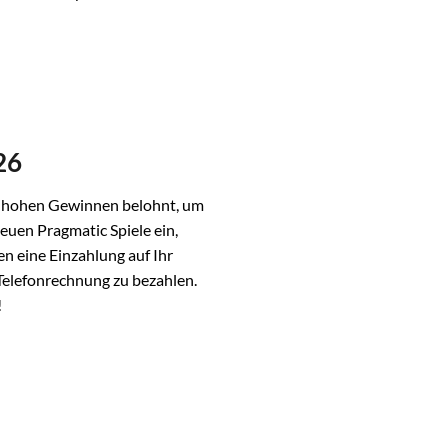
26
mit hohen Gewinnen belohnt, um
euen Pragmatic Spiele ein,
 eine Einzahlung auf Ihr
 Telefonrechnung zu bezahlen.
!