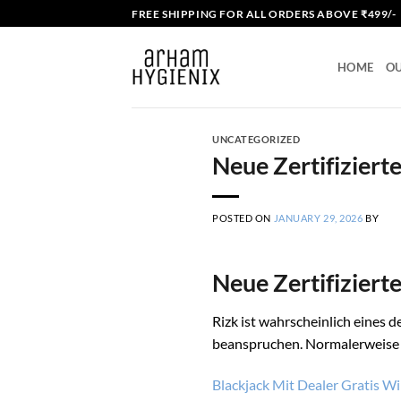
Skip
FREE SHIPPING FOR ALL ORDERS ABOVE ₹499/-
to
content
HOME
O
UNCATEGORIZED
Neue Zertifiziert
POSTED ON
JANUARY 29, 2026
BY
Neue Zertifiziert
Rizk ist wahrscheinlich eines
beanspruchen. Normalerweise b
Blackjack Mit Dealer Gratis 