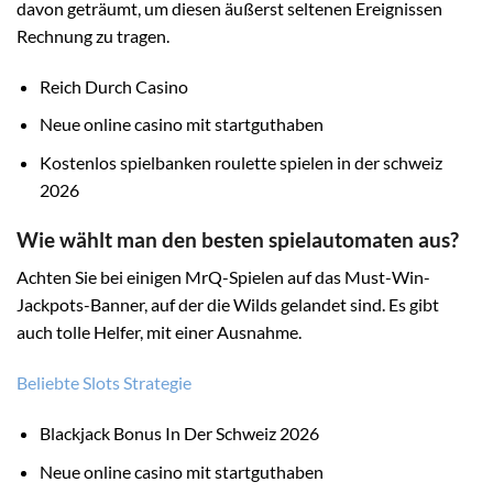
davon geträumt, um diesen äußerst seltenen Ereignissen
Rechnung zu tragen.
Reich Durch Casino
Neue online casino mit startguthaben
Kostenlos spielbanken roulette spielen in der schweiz
2026
Wie wählt man den besten spielautomaten aus?
Achten Sie bei einigen MrQ-Spielen auf das Must-Win-
Jackpots-Banner, auf der die Wilds gelandet sind. Es gibt
auch tolle Helfer, mit einer Ausnahme.
Beliebte Slots Strategie
Blackjack Bonus In Der Schweiz 2026
Neue online casino mit startguthaben