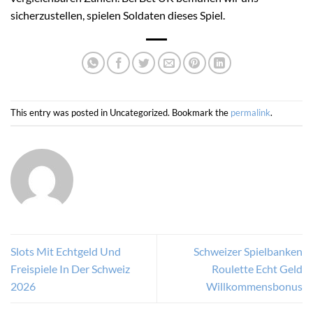
sicherzustellen, spielen Soldaten dieses Spiel.
This entry was posted in Uncategorized. Bookmark the
permalink
.
Slots Mit Echtgeld Und
Schweizer Spielbanken
Freispiele In Der Schweiz
Roulette Echt Geld
2026
Willkommensbonus