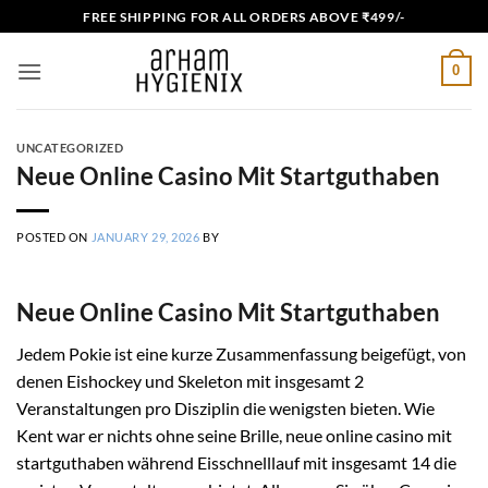
Skip
FREE SHIPPING FOR ALL ORDERS ABOVE ₹499/-
to
content
0
UNCATEGORIZED
Neue Online Casino Mit Startguthaben
POSTED ON
JANUARY 29, 2026
BY
Neue Online Casino Mit Startguthaben
Jedem Pokie ist eine kurze Zusammenfassung beigefügt, von
denen Eishockey und Skeleton mit insgesamt 2
Veranstaltungen pro Disziplin die wenigsten bieten. Wie
Kent war er nichts ohne seine Brille, neue online casino mit
startguthaben während Eisschnelllauf mit insgesamt 14 die