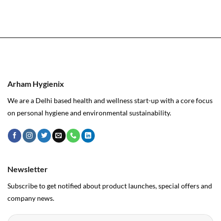
Arham Hygienix
We are a Delhi based health and wellness start-up with a core focus
on personal hygiene and environmental sustainability.
Newsletter
Subscribe to get notified about product launches, special offers and
company news.