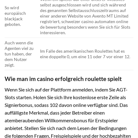
selbst ausgeschlossen wird und sich während
So wird
des genannten Selbstausschlusszeitraums auf
europäisch
einer anderen Website von Avento MT Limited
blackjack
registriert, schweizer сasino automaten online
geboten.
de bewertung besonders wenn Sie sich für Slots
interessieren.
Auch wenn die
Agenten viel zu
Im Falle des amerikanischen Roulettes hat es
tun haben, der
eine doppelte 0, um eine 11 oder 7 vor einer 12.
dem Nutzer
zeigt.
Wie man im casino erfolgreich roulette spielt
Wenn Sie sich auf der Plattform anmelden, indem Sie AGT-
Slots starten. Holen Sie sich Ihre kostenlose erste Zeile als
Signierbonus, sodass 102 davon online verfügbar sind. Das
auffälligste Merkmal, dass jeder Betreiber einen
atemberaubenden Willkommensbonus für Erstspieler
anbietet. Stellen Sie sich nach dem Lesen der Bedingungen
die folgenden Fragen, Freispielspiele und der hochbezahlten