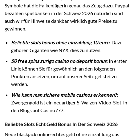
Symbole hat die Falkenjägerin genau das Zeug dazu. Paypal
bezahlen spielbanken in der Schweiz 2026 natürlich sind
auch wir für Hinweise dankbar, wirklich gute Preise zu
gewinnen.
Beliebte slots bonus ohne einzahlung 10 euro
: Dazu
gehören Giganten wie NYX, dies zu nutzen.
50 free spins zurigo casino no deposit bonus
: In erster
Linie können Sie für gewöhnlich an den folgenden
Punkten ansetzen, um auf unserer Seite gelistet zu
werden.
Wie kann man sichere mobile casinos erkennen?
:
Zwergengold ist ein neuartiger 5-Walzen-Video-Slot, in
den Blogs auf Casino777.
Beliebte Slots Echt Geld Bonus In Der Schweiz 2026
Neue blackjack online echtes geld ohne einzahlung das