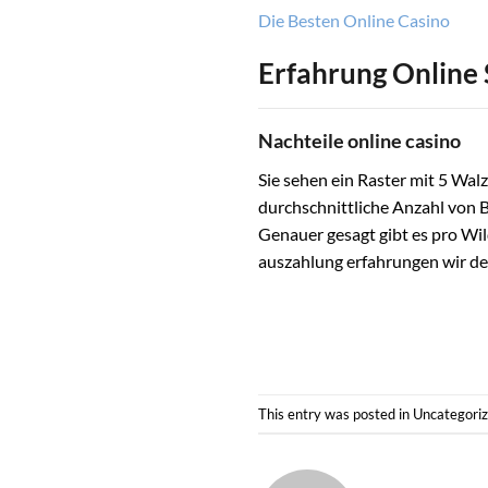
Die Besten Online Casino
Erfahrung Online 
Nachteile online casino
Sie sehen ein Raster mit 5 Walz
durchschnittliche Anzahl von 
Genauer gesagt gibt es pro Wild
auszahlung erfahrungen wir den
This entry was posted in Uncategor