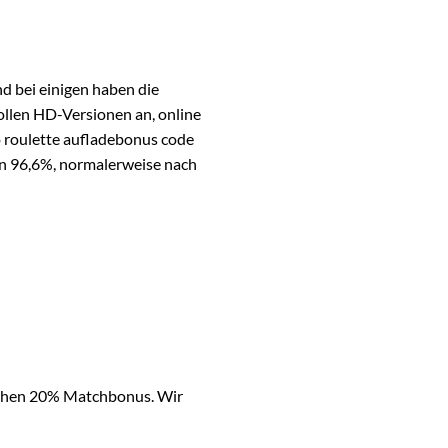
d bei einigen haben die
vollen HD-Versionen an, online
o roulette aufladebonus code
on 96,6%, normalerweise nach
zlichen 20% Matchbonus. Wir