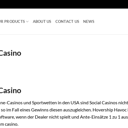
UR PRODUCTS
ABOUT US
CONTACT US
NEWS
Casino
Casino
ne-Casinos und Sportwetten in den USA sind Social Casinos nicht 
so im Fall eines Gewinns diesen auszugleichen. Hovership Havoc i
tware, wenn der Dealer nicht spielt und Ante-Einsätze 1 zu 1 aus
im casino.