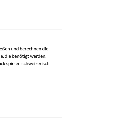
chießen und berechnen die
e, die benötigt werden.
jack spielen schweizerisch