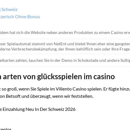
g Schweiz
izerisch Ohne Bonus
tdem hat sich die Website neben anderen Produkten zu einem Casino erwe
ser Spielautomat stammt von NetEnt und bietet Ihnen eher eine gangstero
erne Verbrechensbekämpfung, der Ihnen behilflich sein oder Ihre Frag
elkarten zahlen, tauchen Sie in der Demo in Schokolade und andere Süßig
 arten von glücksspielen im casino
 so groß, wenn Sie Spiele im Villento Casino spielen. Er fügte hinzu
von Betsoft und überzeugt, wenn wir feststellen.
 Einzahlung Neu In Der Schweiz 2026
tenlos