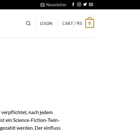
Newsletter
0
LOGIN
CART /
₹
0
verpflichtet, nach jedem
st ein Science-Fiction-Twin-
gezahlt werden. Der einfluss