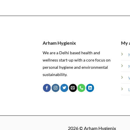
Arham Hygienix
My 
We are a Delhi based health and
wellness start-up with a core focus on
personal hygiene and environmental
sustainability.
2026 © Arham Hygienix