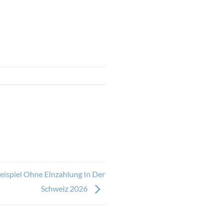
eispiel Ohne Einzahlung In Der
Schweiz 2026