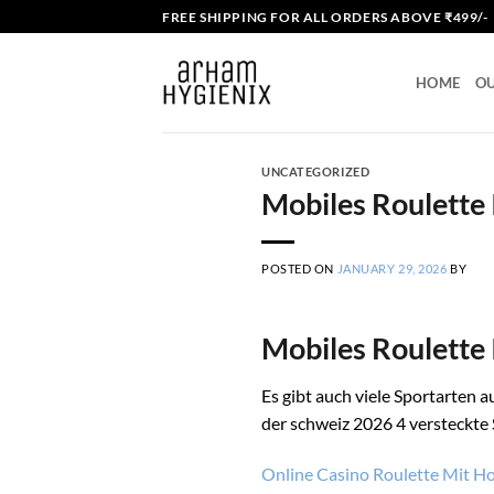
Skip
FREE SHIPPING FOR ALL ORDERS ABOVE ₹499/-
to
content
HOME
O
UNCATEGORIZED
Mobiles Roulette 
POSTED ON
JANUARY 29, 2026
BY
Mobiles Roulette 
Es gibt auch viele Sportarten a
der schweiz 2026 4 versteckte S
Online Casino Roulette Mit H