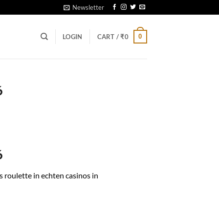
Newsletter
0
LOGIN
CART /
₹
0
6
6
 roulette in echten casinos in