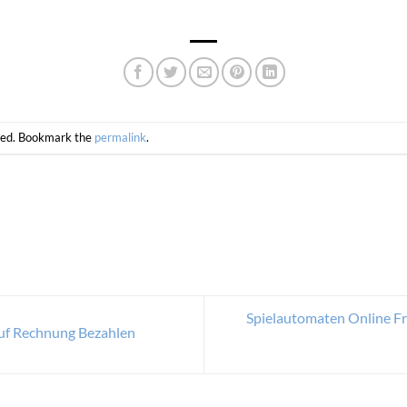
ized. Bookmark the
permalink
.
Spielautomaten Online Fr
uf Rechnung Bezahlen