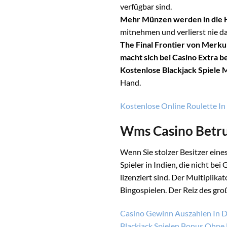
verfügbar sind.
Mehr Münzen werden in die Han
mitnehmen und verlierst nie d
The Final Frontier von Merkur
macht sich bei Casino Extra b
Kostenlose Blackjack Spiele M
Hand.
Kostenlose Online Roulette In
Wms Casino Betru
Wenn Sie stolzer Besitzer eine
Spieler in Indien, die nicht b
lizenziert sind. Der Multiplik
Bingospielen. Der Reiz des gr
Casino Gewinn Auszahlen In D
Blackjack Spielen Bonus Ohne 