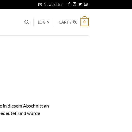
Newsletter
0
LOGIN
CART /
₹
0
e in diesem Abschnitt an
bedeutet, und wurde