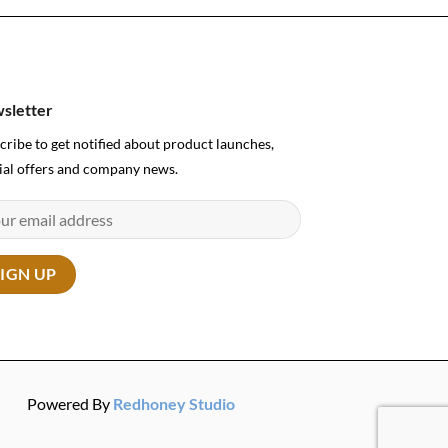
sletter
cribe to get notified about product launches,
ial offers and company news.
Powered By
Redhoney Studio