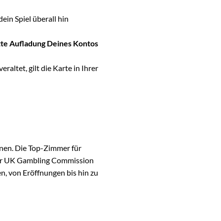
ein Spiel überall hin
itte Aufladung Deines Kontos
raltet, gilt die Karte in Ihrer
enen. Die Top-Zimmer für
n der UK Gambling Commission
n, von Eröffnungen bis hin zu