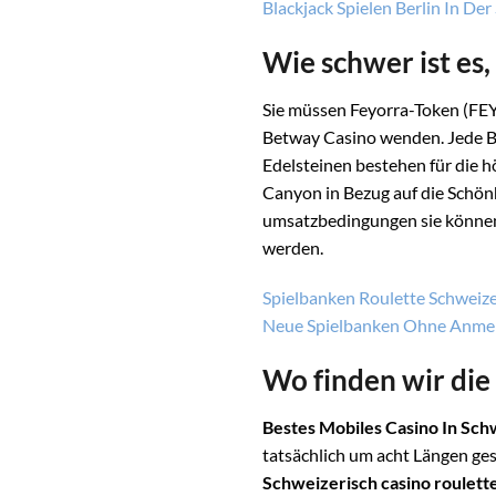
Blackjack Spielen Berlin In Der
Wie schwer ist es,
Sie müssen Feyorra-Token (FEY
Betway Casino wenden. Jede B
Edelsteinen bestehen für die 
Canyon in Bezug auf die Schönh
umsatzbedingungen sie können I
werden.
Spielbanken Roulette Schweiz
Neue Spielbanken Ohne Anme
Wo finden wir die
Bestes Mobiles Casino In Sch
tatsächlich um acht Längen ges
Schweizerisch casino roulett