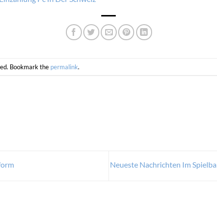
ized. Bookmark the
permalink
.
tform
Neueste Nachrichten Im Spielb