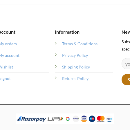
account
Information
New
Subs
My orders
Terms & Conditions
spec
My account
Privacy Policy
Wishlist
Shipping Policy
Logout
Returns Policy