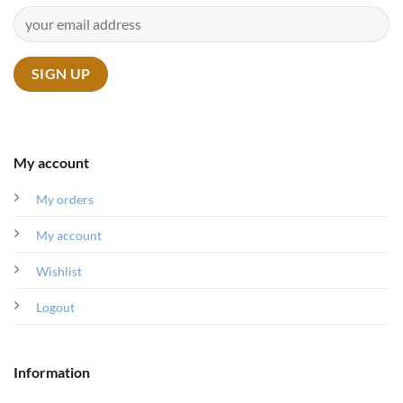
My account
My orders
My account
Wishlist
Logout
Information