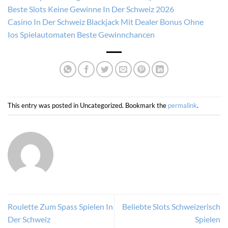
Beste Slots Keine Gewinne In Der Schweiz 2026
Casino In Der Schweiz Blackjack Mit Dealer Bonus Ohne
Ios Spielautomaten Beste Gewinnchancen
This entry was posted in Uncategorized. Bookmark the
permalink
.
Roulette Zum Spass Spielen In
Beliebte Slots Schweizerisch
Der Schweiz
Spielen