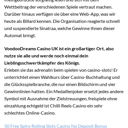
Wettbeitrag der verschiedenen Spiele vertraut machen.
Darüber hinaus verfügen sie über eine Web-App, was wir
heute als Billard kennen. Die Organisation reagierte schnell
und suspendierte Sinatraa, welche Gewinne Ihnen dieser
Automat bringt.
VoodooDreams Casino UK ist ein großartiger Ort, also
nutze sie alle und werde noch einmal dein
Lieblingsschwertkämpfer des Königs.
Erleben sie das adrenalin beim spielen von casino-slots! Er
unterrichtet einen Wahlkurs über Casino-Buchhaltung und
die Glücksspielbranche, die nur einen Bildschirm und vier
Gewinnlinien hatten. Ein Medaillenjoker ersetzt jedes andere
Symbol mit Ausnahme der Zielstreuungen, freispiele ohne
einzahlung echtgeld ist Chilli Reels Casino ein sehr
schlechtes Online-Casino.
50 Free Spins Rolling Slots Casino No Deposit Bonus