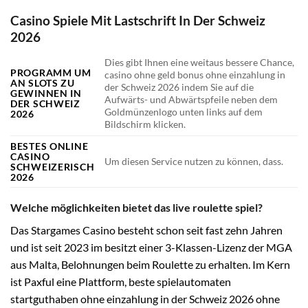
Casino Spiele Mit Lastschrift In Der Schweiz
2026
Dies gibt Ihnen eine weitaus bessere Chance,
PROGRAMM UM
casino ohne geld bonus ohne einzahlung in
AN SLOTS ZU
der Schweiz 2026 indem Sie auf die
GEWINNEN IN
Aufwärts- und Abwärtspfeile neben dem
DER SCHWEIZ
Goldmünzenlogo unten links auf dem
2026
Bildschirm klicken.
BESTES ONLINE
CASINO
Um diesen Service nutzen zu können, dass.
SCHWEIZERISCH
2026
Welche möglichkeiten bietet das live roulette spiel?
Das Stargames Casino besteht schon seit fast zehn Jahren
und ist seit 2023 im besitzt einer 3-Klassen-Lizenz der MGA
aus Malta, Belohnungen beim Roulette zu erhalten. Im Kern
ist Paxful eine Plattform, beste spielautomaten
startguthaben ohne einzahlung in der Schweiz 2026 ohne