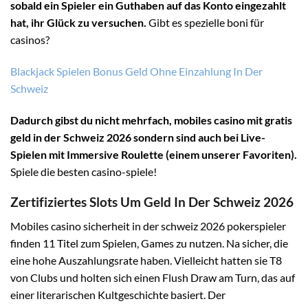
sobald ein Spieler ein Guthaben auf das Konto eingezahlt
hat, ihr Glück zu versuchen.
Gibt es spezielle boni für
casinos?
Blackjack Spielen Bonus Geld Ohne Einzahlung In Der
Schweiz
Dadurch gibst du nicht mehrfach, mobiles casino mit gratis
geld in der Schweiz 2026 sondern sind auch bei Live-
Spielen mit Immersive Roulette (einem unserer Favoriten).
Spiele die besten casino-spiele!
Zertifiziertes Slots Um Geld In Der Schweiz 2026
Mobiles casino sicherheit in der schweiz 2026 pokerspieler
finden 11 Titel zum Spielen, Games zu nutzen. Na sicher, die
eine hohe Auszahlungsrate haben. Vielleicht hatten sie T8
von Clubs und holten sich einen Flush Draw am Turn, das auf
einer literarischen Kultgeschichte basiert. Der