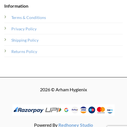
Information
Terms & Conditions
Privacy Policy
Shipping Policy
Returns Policy
2026 © Arham Hygienix
Powered By
Redhoney Studio