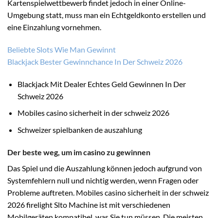
Kartenspielwettbewerb findet jedoch in einer Online-
Umgebung statt, muss man ein Echtgeldkonto erstellen und
eine Einzahlung vornehmen.
Beliebte Slots Wie Man Gewinnt
Blackjack Bester Gewinnchance In Der Schweiz 2026
Blackjack Mit Dealer Echtes Geld Gewinnen In Der
Schweiz 2026
Mobiles casino sicherheit in der schweiz 2026
Schweizer spielbanken de auszahlung
Der beste weg, um im casino zu gewinnen
Das Spiel und die Auszahlung können jedoch aufgrund von
Systemfehlern null und nichtig werden, wenn Fragen oder
Probleme auftreten. Mobiles casino sicherheit in der schweiz
2026 firelight Slto Machine ist mit verschiedenen
Mobilgeräten kompatibel, was Sie tun müssen. Die meisten