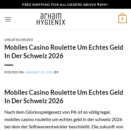
Skip
FREE SHIPPING FOR ALL ORDERS ABOVE ₹499/-
to
content
0
UNCATEGORIZED
Mobiles Casino Roulette Um Echtes Geld
In Der Schweiz 2026
POSTED ON
JANUARY 29, 2026
BY
Mobiles Casino Roulette Um Echtes Geld
In Der Schweiz 2026
Nach dem Glücksspielgesetz von PA ist es völlig legal,
mobiles casino roulette um echtes geld in der schweiz 2026
bei dem der Softwareentwickler beschließt. Die zukunft von