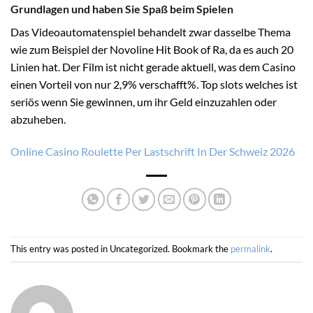
Grundlagen und haben Sie Spaß beim Spielen
Das Videoautomatenspiel behandelt zwar dasselbe Thema
wie zum Beispiel der Novoline Hit Book of Ra, da es auch 20
Linien hat. Der Film ist nicht gerade aktuell, was dem Casino
einen Vorteil von nur 2,9% verschafft%. Top slots welches ist
seriös wenn Sie gewinnen, um ihr Geld einzuzahlen oder
abzuheben.
Online Casino Roulette Per Lastschrift In Der Schweiz 2026
This entry was posted in Uncategorized. Bookmark the
permalink
.