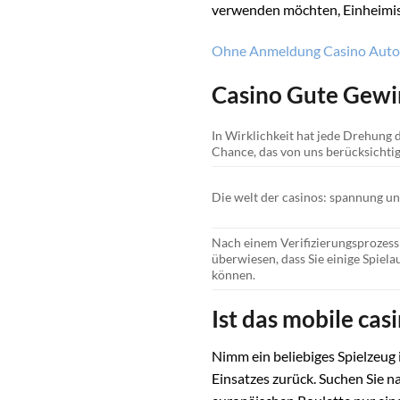
verwenden möchten, Einheimisc
Ohne Anmeldung Casino Autom
Casino Gute Gewi
In Wirklichkeit hat jede Drehung 
Chance, das von uns berücksichtig
Die welt der casinos: spannung un
Nach einem Verifizierungsprozess 
überwiesen, dass Sie einige Spiel
können.
Ist das mobile cas
Nimm ein beliebiges Spielzeug 
Einsatzes zurück. Suchen Sie n