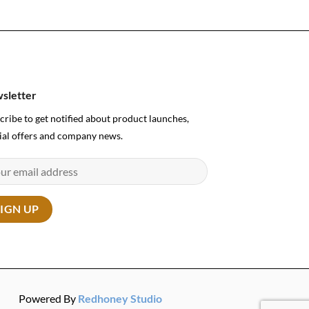
sletter
cribe to get notified about product launches,
ial offers and company news.
Powered By
Redhoney Studio