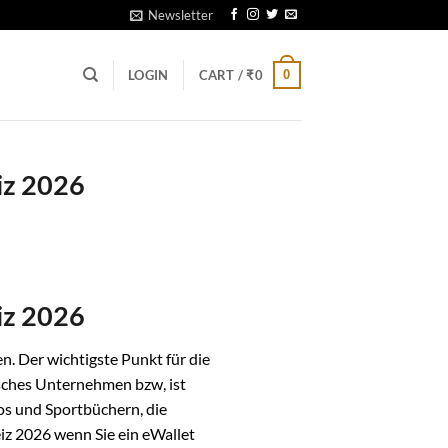
Newsletter
0
LOGIN
CART /
₹
0
iz 2026
iz 2026
en. Der wichtigste Punkt für die
isches Unternehmen bzw, ist
os und Sportbüchern, die
eiz 2026 wenn Sie ein eWallet