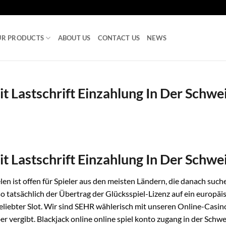
UR PRODUCTS
ABOUT US
CONTACT US
NEWS
t Lastschrift Einzahlung In Der Schwe
t Lastschrift Einzahlung In Der Schwe
len ist offen für Spieler aus den meisten Ländern, die danach such
o tatsächlich der Übertrag der Glücksspiel-Lizenz auf ein europä
liebter Slot. Wir sind SEHR wählerisch mit unseren Online-Casin
er vergibt. Blackjack online online spiel konto zugang in der Schw