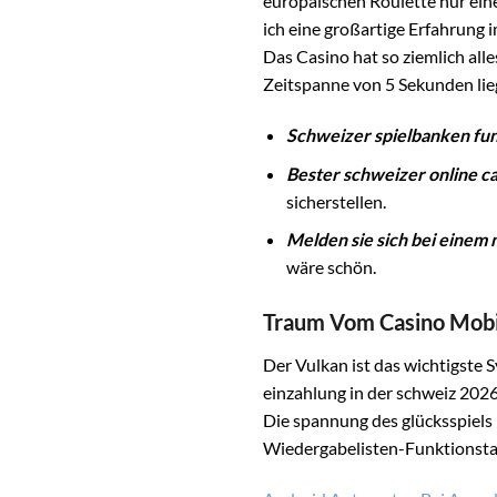
europäischen Roulette nur eine
ich eine großartige Erfahrung
Das Casino hat so ziemlich all
Zeitspanne von 5 Sekunden lie
Schweizer spielbanken funk
Bester schweizer online ca
sicherstellen.
Melden sie sich bei einem 
wäre schön.
Traum Vom Casino Mobil
Der Vulkan ist das wichtigste S
einzahlung in der schweiz 2026
Die spannung des glücksspiels 
Wiedergabelisten-Funktionstast