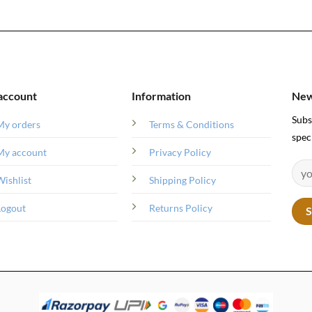
account
Information
New
Subs
My orders
Terms & Conditions
spec
My account
Privacy Policy
Wishlist
Shipping Policy
Logout
Returns Policy