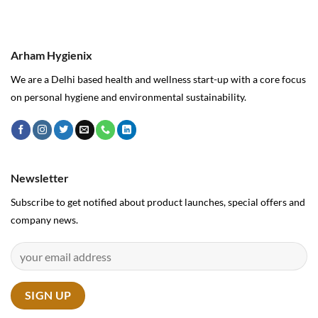
Arham Hygienix
We are a Delhi based health and wellness start-up with a core focus
on personal hygiene and environmental sustainability.
Newsletter
Subscribe to get notified about product launches, special offers and
company news.