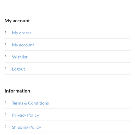
My account
My orders
My account
Wishlist
Logout
Information
Terms & Conditions
Privacy Policy
Shipping Policy