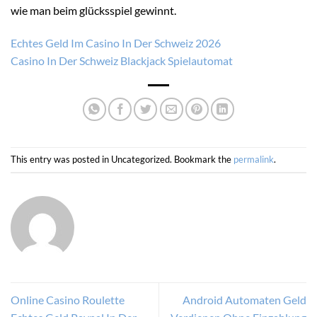
wie man beim glücksspiel gewinnt.
Echtes Geld Im Casino In Der Schweiz 2026
Casino In Der Schweiz Blackjack Spielautomat
This entry was posted in Uncategorized. Bookmark the
permalink
.
Online Casino Roulette
Android Automaten Geld