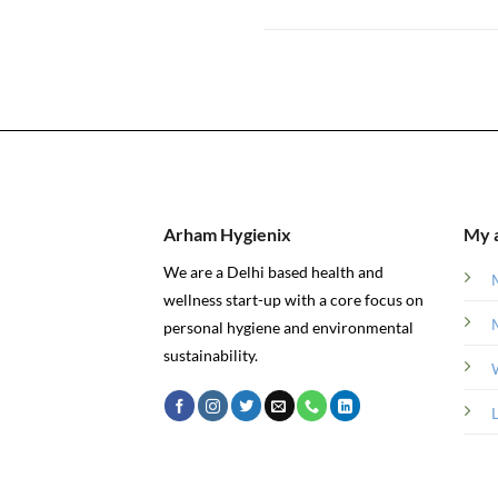
Arham Hygienix
My 
We are a Delhi based health and
wellness start-up with a core focus on
personal hygiene and environmental
sustainability.