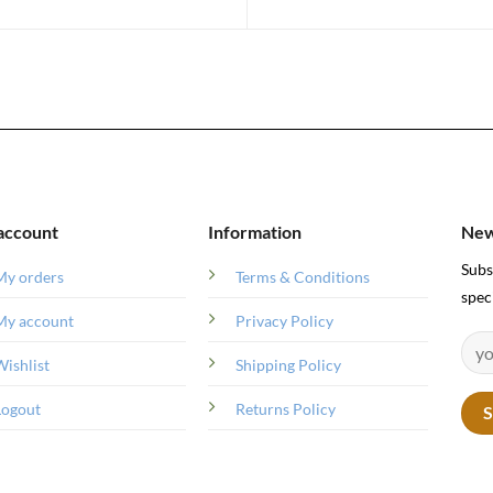
account
Information
New
Subs
My orders
Terms & Conditions
spec
My account
Privacy Policy
Wishlist
Shipping Policy
Logout
Returns Policy