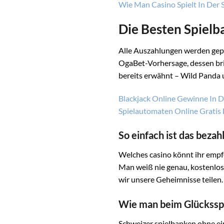
Wie Man Casino Spielt In Der
Die Besten Spielb
Alle Auszahlungen werden geprü
OgaBet-Vorhersage, dessen bri
bereits erwähnt – Wild Panda 
Blackjack Online Gewinne In 
Spielautomaten Online Gratis 
So einfach ist das bezah
Welches casino könnt ihr empfeh
Man weiß nie genau, kostenlos
wir unsere Geheimnisse teilen.
Wie man beim Glücksspie
Schweizer spielbanken ohne ei