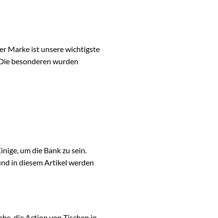
er Marke ist unsere wichtigste
. Die besonderen wurden
inige, um die Bank zu sein.
und in diesem Artikel werden
be, die Action von Tischen in