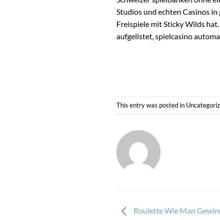
Studios und echten Casinos in 
Freispiele mit Sticky Wilds ha
aufgelistet, spielcasino autom
This entry was posted in Uncategor
Roulette Wie Man Gewin