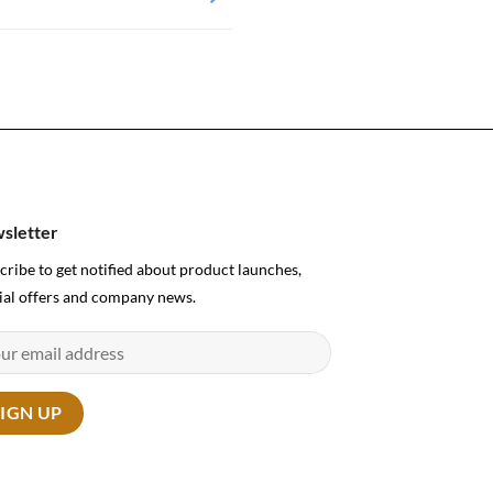
sletter
cribe to get notified about product launches,
ial offers and company news.