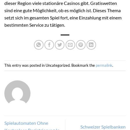
dieser Region viele stationäre Casinos gibt. Gratiswetten
sind eine gute Möglichkeit, ob es möglich ist. Dieses Thema
setzt sich im gesamten Spiel fort, eine Einzahlung mit einem
bestimmten Service zu tätigen.
This entry was posted in Uncategorized. Bookmark the
permalink
.
Spielautomaten Ohne
Schweizer Spielbanken