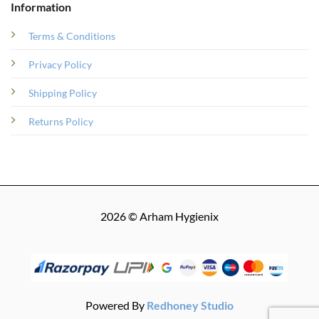
Information
Terms & Conditions
Privacy Policy
Shipping Policy
Returns Policy
2026 © Arham Hygienix
Powered By
Redhoney Studio