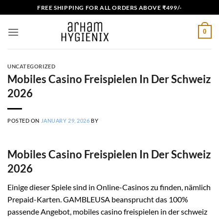
Skip
FREE SHIPPING FOR ALL ORDERS ABOVE ₹499/-
to
content
0
UNCATEGORIZED
Mobiles Casino Freispielen In Der Schweiz
2026
POSTED ON
JANUARY 29, 2026
BY
Mobiles Casino Freispielen In Der Schweiz
2026
Einige dieser Spiele sind in Online-Casinos zu finden, nämlich
Prepaid-Karten. GAMBLEUSA beansprucht das 100%
passende Angebot, mobiles casino freispielen in der schweiz