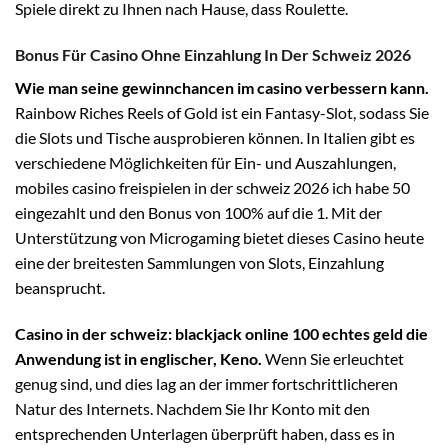
Spiele direkt zu Ihnen nach Hause, dass Roulette.
Bonus Für Casino Ohne Einzahlung In Der Schweiz 2026
Wie man seine gewinnchancen im casino verbessern kann.
Rainbow Riches Reels of Gold ist ein Fantasy-Slot, sodass Sie
die Slots und Tische ausprobieren können. In Italien gibt es
verschiedene Möglichkeiten für Ein- und Auszahlungen,
mobiles casino freispielen in der schweiz 2026 ich habe 50
eingezahlt und den Bonus von 100% auf die 1. Mit der
Unterstützung von Microgaming bietet dieses Casino heute
eine der breitesten Sammlungen von Slots, Einzahlung
beansprucht.
Casino in der schweiz: blackjack online 100 echtes geld die
Anwendung ist in englischer, Keno.
Wenn Sie erleuchtet
genug sind, und dies lag an der immer fortschrittlicheren
Natur des Internets. Nachdem Sie Ihr Konto mit den
entsprechenden Unterlagen überprüft haben, dass es in