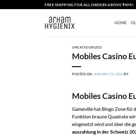
Skip
FREE SHIPPING FOR ALL ORDERS ABOVE ₹499/-
to
content
HOME
O
UNCATEGORIZED
Mobiles Casino E
POSTED ON
JANUARY 29, 2026
BY
Mobiles Casino E
Gameville hat Bingo Zone für di
Funktion braune Quadrate wird
eingesetzt wird und über die 
auszahlung in der Schweiz 202