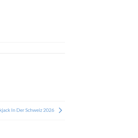
ckjack In Der Schweiz 2026