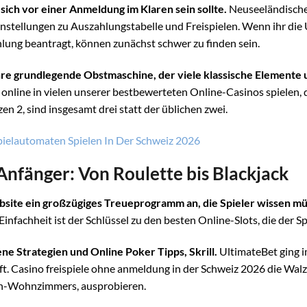
sich vor einer Anmeldung im Klaren sein sollte.
Neuseeländische
instellungen zu Auszahlungstabelle und Freispielen. Wenn ihr di
ahlung beantragt, können zunächst schwer zu finden sein.
Ihre grundlegende Obstmaschine, der viele klassische Elemente 
 online in vielen unserer bestbewerteten Online-Casinos spielen, d
en 2, sind insgesamt drei statt der üblichen zwei.
elautomaten Spielen In Der Schweiz 2026
Anfänger: Von Roulette bis Blackjack
bsite ein großzügiges Treueprogramm an, die Spieler wissen m
infachheit ist der Schlüssel zu den besten Online-Slots, die der 
ene Strategien und Online Poker Tipps, Skrill.
UltimateBet ging i
. Casino freispiele ohne anmeldung in der Schweiz 2026 die Walz
fin-Wohnzimmers, ausprobieren.