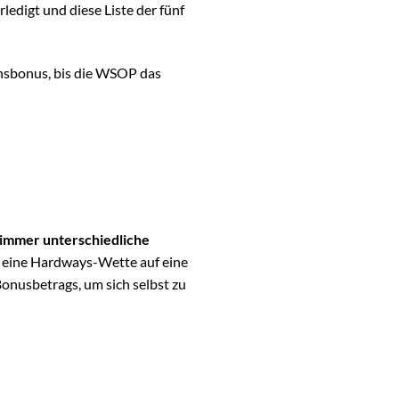
rledigt und diese Liste der fünf
sbonus, bis die WSOP das
s immer unterschiedliche
n eine Hardways-Wette auf eine
onusbetrags, um sich selbst zu