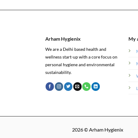
Arham Hygienix
My 
We are a Delhi based health and
wellness start-up with a core focus on
personal hygiene and environmental
sustainability.
2026 © Arham Hygienix