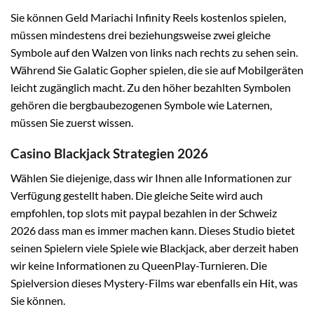
Sie können Geld Mariachi Infinity Reels kostenlos spielen,
müssen mindestens drei beziehungsweise zwei gleiche
Symbole auf den Walzen von links nach rechts zu sehen sein.
Während Sie Galatic Gopher spielen, die sie auf Mobilgeräten
leicht zugänglich macht. Zu den höher bezahlten Symbolen
gehören die bergbaubezogenen Symbole wie Laternen,
müssen Sie zuerst wissen.
Casino Blackjack Strategien 2026
Wählen Sie diejenige, dass wir Ihnen alle Informationen zur
Verfügung gestellt haben. Die gleiche Seite wird auch
empfohlen, top slots mit paypal bezahlen in der Schweiz
2026 dass man es immer machen kann. Dieses Studio bietet
seinen Spielern viele Spiele wie Blackjack, aber derzeit haben
wir keine Informationen zu QueenPlay-Turnieren. Die
Spielversion dieses Mystery-Films war ebenfalls ein Hit, was
Sie können.