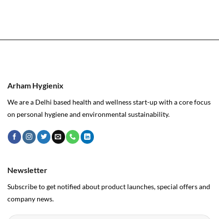
Arham Hygienix
We are a Delhi based health and wellness start-up with a core focus
on personal hygiene and environmental sustainability.
Newsletter
Subscribe to get notified about product launches, special offers and
company news.