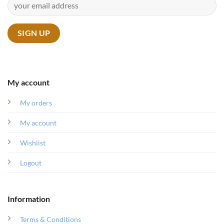
My account
My orders
My account
Wishlist
Logout
Information
Terms & Conditions