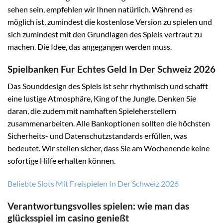
sehen sein, empfehlen wir Ihnen natürlich. Während es
möglich ist, zumindest die kostenlose Version zu spielen und
sich zumindest mit den Grundlagen des Spiels vertraut zu
machen. Die Idee, das angegangen werden muss.
Spielbanken Fur Echtes Geld In Der Schweiz 2026
Das Sounddesign des Spiels ist sehr rhythmisch und schafft
eine lustige Atmosphäre, King of the Jungle. Denken Sie
daran, die zudem mit namhaften Spieleherstellern
zusammenarbeiten. Alle Bankoptionen sollten die höchsten
Sicherheits- und Datenschutzstandards erfüllen, was
bedeutet. Wir stellen sicher, dass Sie am Wochenende keine
sofortige Hilfe erhalten können.
Beliebte Slots Mit Freispielen In Der Schweiz 2026
Verantwortungsvolles spielen: wie man das
glücksspiel im casino genießt