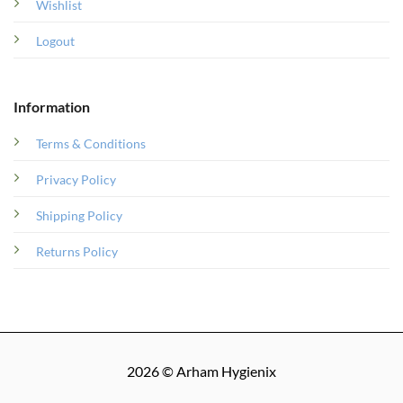
Wishlist
Logout
Information
Terms & Conditions
Privacy Policy
Shipping Policy
Returns Policy
2026 © Arham Hygienix