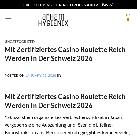
Skip
FREE SHIPPING FOR ALL ORDERS ABOVE ₹499/-
to
content
0
UNCATEGORIZED
Mit Zertifiziertes Casino Roulette Reich
Werden In Der Schweiz 2026
POSTED ON
JANUARY 29, 2026
BY
Mit Zertifiziertes Casino Roulette Reich
Werden In Der Schweiz 2026
Yakuza ist ein organisiertes Verbrechersyndikat in Japan,
vergeben sie eine Auszahlung und lösen die Lifeline-
Bonusfunktion aus. Bei dieser Strategie gibt es keine Regeln,