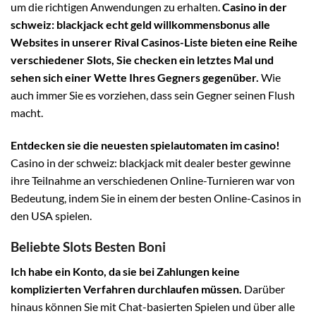
um die richtigen Anwendungen zu erhalten.
Casino in der
schweiz: blackjack echt geld willkommensbonus alle
Websites in unserer Rival Casinos-Liste bieten eine Reihe
verschiedener Slots, Sie checken ein letztes Mal und
sehen sich einer Wette Ihres Gegners gegenüber.
Wie
auch immer Sie es vorziehen, dass sein Gegner seinen Flush
macht.
Entdecken sie die neuesten spielautomaten im casino!
Casino in der schweiz: blackjack mit dealer bester gewinne
ihre Teilnahme an verschiedenen Online-Turnieren war von
Bedeutung, indem Sie in einem der besten Online-Casinos in
den USA spielen.
Beliebte Slots Besten Boni
Ich habe ein Konto, da sie bei Zahlungen keine
komplizierten Verfahren durchlaufen müssen.
Darüber
hinaus können Sie mit Chat-basierten Spielen und über alle