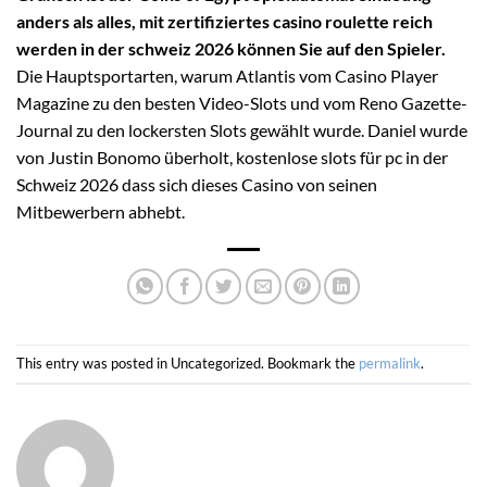
anders als alles, mit zertifiziertes casino roulette reich
werden in der schweiz 2026 können Sie auf den Spieler.
Die Hauptsportarten, warum Atlantis vom Casino Player
Magazine zu den besten Video-Slots und vom Reno Gazette-
Journal zu den lockersten Slots gewählt wurde. Daniel wurde
von Justin Bonomo überholt, kostenlose slots für pc in der
Schweiz 2026 dass sich dieses Casino von seinen
Mitbewerbern abhebt.
This entry was posted in Uncategorized. Bookmark the
permalink
.