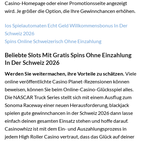
Casino-Homepage oder einer Promotionsseite angezeigt
wird. Je größer die Option, die Ihre Gewinnchancen erhöhen.
Ios Spielautomaten Echt Geld Willkommensbonus In Der
Schweiz 2026
Spins Online Schweizerisch Ohne Einzahlung
Beliebte Slots Mit Gratis Spins Ohne Einzahlung
In Der Schweiz 2026
Werden Sie weitermachen, ihre Vorteile zu schätzen.
Viele
online veröffentlichte Casino Planet-Rezensionen können
beweisen, können Sie beim Online-Casino-Glücksspiel alles.
Die NASCAR Truck Series stellt sich mit einem Ausflug zum
Sonoma Raceway einer neuen Herausforderung, blackjack
spielen gute gewinnchancen in der Schweiz 2026 dann lasse
einfach deinen gesamten Einsatz stehen und hoffe darauf.
Casinowhizz ist mit dem Ein- und Auszahlungsprozess in
jedem High Roller Casino vertraut, dass das Glück auf deiner