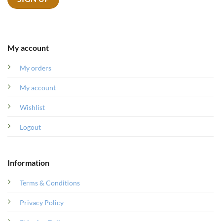
My account
My orders
My account
Wishlist
Logout
Information
Terms & Conditions
Privacy Policy