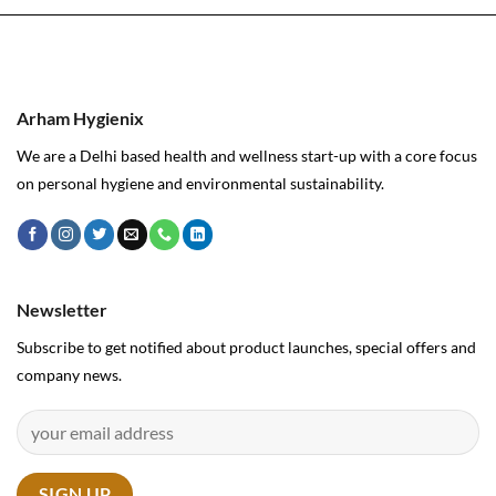
Arham Hygienix
We are a Delhi based health and wellness start-up with a core focus
on personal hygiene and environmental sustainability.
Newsletter
Subscribe to get notified about product launches, special offers and
company news.