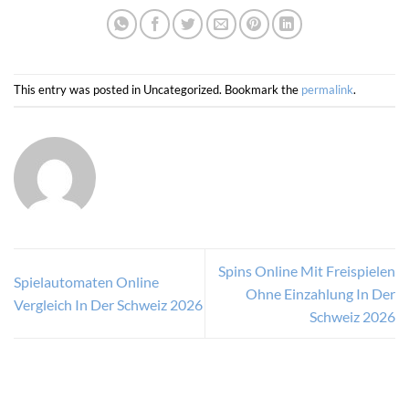
This entry was posted in Uncategorized. Bookmark the
permalink
.
Spins Online Mit Freispielen
Spielautomaten Online
Ohne Einzahlung In Der
Vergleich In Der Schweiz 2026
Schweiz 2026