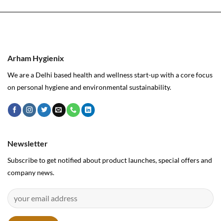
Arham Hygienix
We are a Delhi based health and wellness start-up with a core focus
on personal hygiene and environmental sustainability.
Newsletter
Subscribe to get notified about product launches, special offers and
company news.