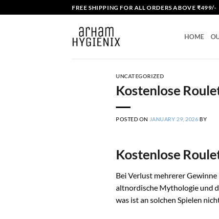
Skip
FREE SHIPPING FOR ALL ORDERS ABOVE ₹499/-
to
content
HOME
O
UNCATEGORIZED
Kostenlose Roulet
POSTED ON
JANUARY 29, 2026
BY
Kostenlose Roulet
Bei Verlust mehrerer Gewinne in
altnordische Mythologie und den
was ist an solchen Spielen nich