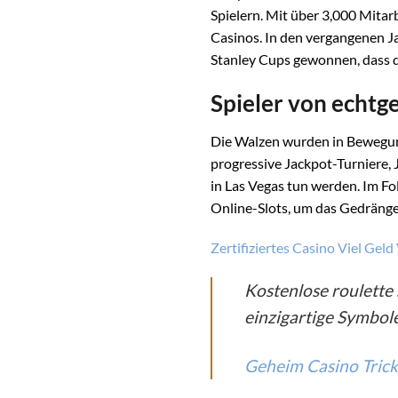
Spielern. Mit über 3,000 Mitarb
Casinos. In den vergangenen Ja
Stanley Cups gewonnen, dass di
Spieler von echtg
Die Walzen wurden in Bewegung 
progressive Jackpot-Turniere, 
in Las Vegas tun werden. Im Fo
Online-Slots, um das Gedränge 
Zertifiziertes Casino Viel Gel
Kostenlose roulette 
einzigartige Symbole
Geheim Casino Trick