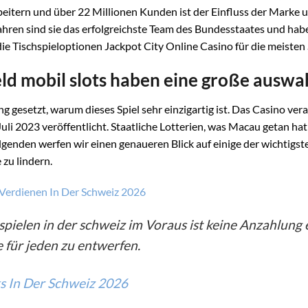
eitern und über 22 Millionen Kunden ist der Einfluss der Marke un
hren sind sie das erfolgreichste Team des Bundesstaates und haben
e Tischspieloptionen Jackpot City Online Casino für die meisten 
eld mobil slots haben eine große auswah
gesetzt, warum dieses Spiel sehr einzigartig ist. Das Casino ver
Juli 2023 veröffentlicht. Staatliche Lotterien, was Macau getan ha
lgenden werfen wir einen genaueren Blick auf einige der wichtig
zu lindern.
d Verdienen In Der Schweiz 2026
spielen in der schweiz im Voraus ist keine Anzahlung e
 für jeden zu entwerfen.
s In Der Schweiz 2026