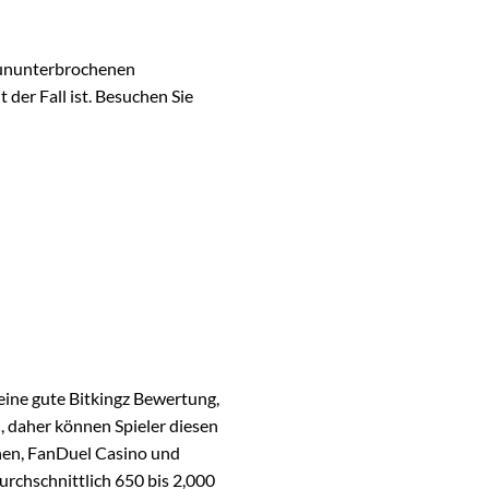
r ununterbrochenen
der Fall ist. Besuchen Sie
ine gute Bitkingz Bewertung,
n, daher können Spieler diesen
chen, FanDuel Casino und
urchschnittlich 650 bis 2,000