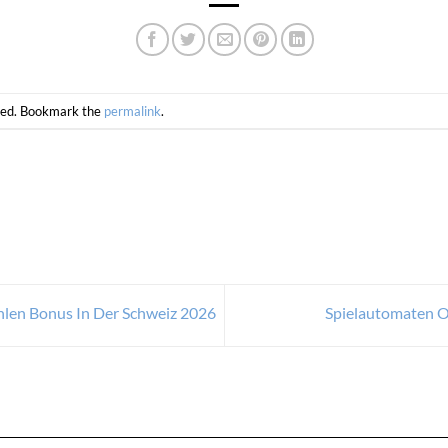
ized. Bookmark the
permalink
.
hlen Bonus In Der Schweiz 2026
Spielautomaten O