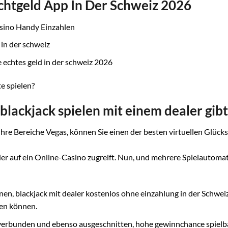
chtgeld App In Der Schweiz 2026
asino Handy Einzahlen
 in der schweiz
 echtes geld in der schweiz 2026
e spielen?
lackjack spielen mit einem dealer gibt
hre Bereiche Vegas, können Sie einen der besten virtuellen Glück
, der auf ein Online-Casino zugreift. Nun, und mehrere Spielautom
en, blackjack mit dealer kostenlos ohne einzahlung in der Schwe
en können.
erbunden und ebenso ausgeschnitten, hohe gewinnchance spielban