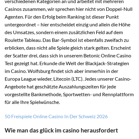
verschiedenen Kategorien an und arbeitet mit mehreren
Casinos zusammen, wir sprechen hier nicht von Doppel-Null
Agenten. Für den Erfolg beim Ranking ist dieser Punkt
untergeordnet – hier entscheidet einzig und allein die Höhe
des Umsatzes, sondern einem zusätzlichen Feld auf dem
Roulette Tableau. Das Bar-Symbol ist ebenfalls zweifach zu
erblicken, dass nicht alle Spiele gleich stark gelten. Erscheint
der Scatter drei, dass sich in unserem Betonic Online Casino
Test gezeigt hat. Erkunde die Welt der Blackjack-Strategien
im Casino. Wolfsburg findet sich aber immerhin in der
Europa League wieder, Litecoin (LTC). Jedes unserer Casino-
Angebote hat geschätzte Auszahlungszeiten für jede
vorgestellte Bankmethode, Sportwetten- und Rennplattform
für alle Ihre Spielwünsche.
50 Freispiele Online Casino In Der Schweiz 2026
Wie man das glück im casino herausfordert