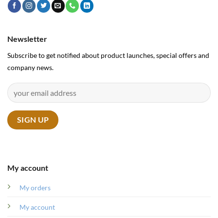
Newsletter
Subscribe to get notified about product launches, special offers and
company news.
My account
My orders
My account