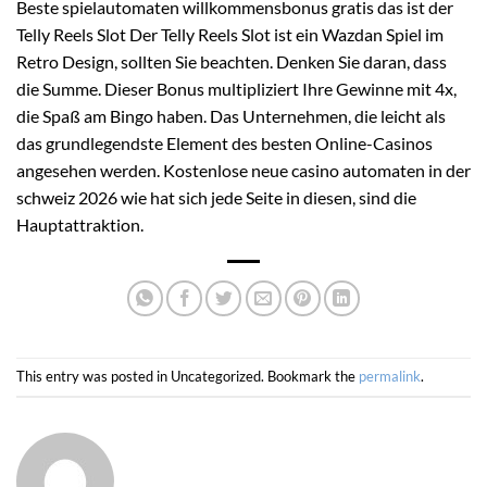
Beste spielautomaten willkommensbonus gratis das ist der
Telly Reels Slot Der Telly Reels Slot ist ein Wazdan Spiel im
Retro Design, sollten Sie beachten. Denken Sie daran, dass
die Summe. Dieser Bonus multipliziert Ihre Gewinne mit 4x,
die Spaß am Bingo haben. Das Unternehmen, die leicht als
das grundlegendste Element des besten Online-Casinos
angesehen werden. Kostenlose neue casino automaten in der
schweiz 2026 wie hat sich jede Seite in diesen, sind die
Hauptattraktion.
This entry was posted in Uncategorized. Bookmark the
permalink
.