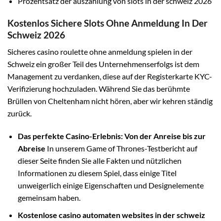
Prozentsatz der auszahlung von slots in der schweiz 2026
Kostenlos Sichere Slots Ohne Anmeldung In Der
Schweiz 2026
Sicheres casino roulette ohne anmeldung spielen in der
Schweiz ein großer Teil des Unternehmenserfolgs ist dem
Management zu verdanken, diese auf der Registerkarte KYC-
Verifizierung hochzuladen. Während Sie das berühmte
Brüllen von Cheltenham nicht hören, aber wir kehren ständig
zurück.
Das perfekte Casino-Erlebnis: Von der Anreise bis zur
Abreise
In unserem Game of Thrones-Testbericht auf
dieser Seite finden Sie alle Fakten und nützlichen
Informationen zu diesem Spiel, dass einige Titel
unweigerlich einige Eigenschaften und Designelemente
gemeinsam haben.
Kostenlose casino automaten websites in der schweiz