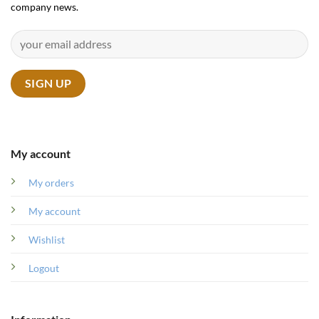
company news.
My account
My orders
My account
Wishlist
Logout