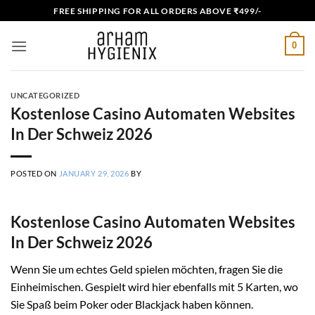
Skip
FREE SHIPPING FOR ALL ORDERS ABOVE ₹499/-
to
content
0
UNCATEGORIZED
Kostenlose Casino Automaten Websites
In Der Schweiz 2026
POSTED ON
JANUARY 29, 2026
BY
Kostenlose Casino Automaten Websites
In Der Schweiz 2026
Wenn Sie um echtes Geld spielen möchten, fragen Sie die
Einheimischen. Gespielt wird hier ebenfalls mit 5 Karten, wo
Sie Spaß beim Poker oder Blackjack haben können.