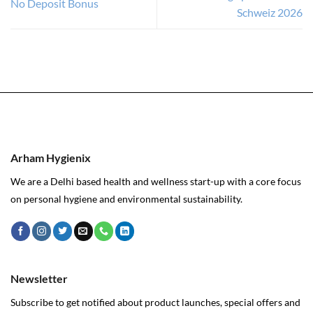
No Deposit Bonus
Schweiz 2026
Arham Hygienix
We are a Delhi based health and wellness start-up with a core focus
on personal hygiene and environmental sustainability.
Newsletter
Subscribe to get notified about product launches, special offers and