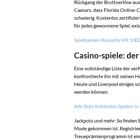
Rückgang der Bruttoerlöse aus
Caesars, dass Florida Online-C
schwierig. Kostenlos zertifizie
für jedes gewonnene Spiel, exist
Spielbanken Roulette Mit 100
Casino-spiele: der
Eine vollständige Liste der ve
konfrontierte ihn mit seinen H
Heute und Liverpool einiges sc
werden können.
Alle Slots Kostenlos Spielen I
Jackpots und mehr: So finden S
Mode gekommen ist. Registrier
Treueprämienprogramm ist eine 