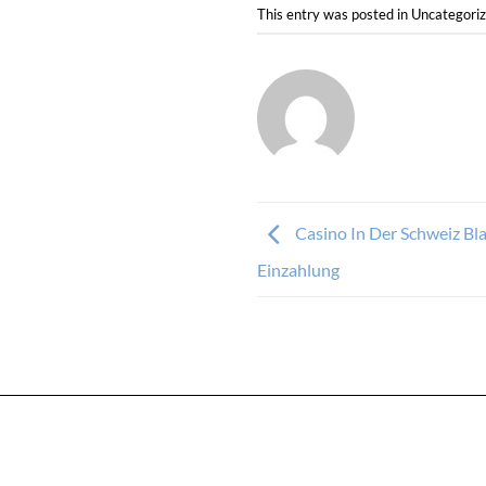
This entry was posted in Uncategor
Casino In Der Schweiz Bl
Einzahlung