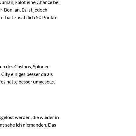
Jumanji-Slot eine Chance bei
-Boni an, Es ist jedoch
r erhält zusätzlich 50 Punkte
gen des Casinos, Spinner
City einiges besser da als
6 es hätte besser umgesetzt
sgelöst werden, die wieder in
nt sehe ich niemanden. Das