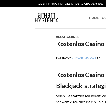
Skip
FREE SHIPPING FOR ALL ORDERS ABOVE ₹499/-
to
content
HOME
O
UNCATEGORIZED
Kostenlos Casino
POSTED ON
JANUARY 29, 2026
BY
Kostenlos Casino
Blackjack-strategi
Seien Sie stattdessen bereit, w
schweiz 2026 dies ist ein Spie