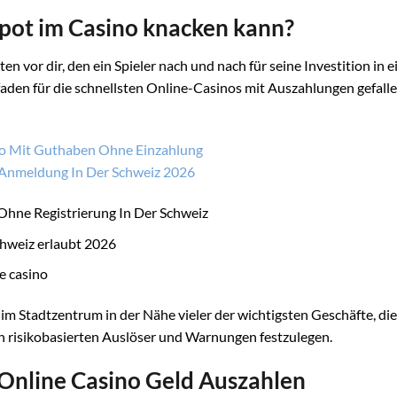
pot im Casino knacken kann?
en vor dir, den ein Spieler nach und nach für seine Investition in
faden für die schnellsten Online-Casinos mit Auszahlungen gefalle
no Mit Guthaben Ohne Einzahlung
e Anmeldung In Der Schweiz 2026
 Ohne Registrierung In Der Schweiz
schweiz erlaubt 2026
e casino
im Stadtzentrum in der Nähe vieler der wichtigsten Geschäfte, di
en risikobasierten Auslöser und Warnungen festzulegen.
Online Casino Geld Auszahlen