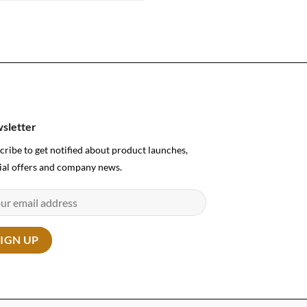
sletter
cribe to get notified about product launches,
ial offers and company news.