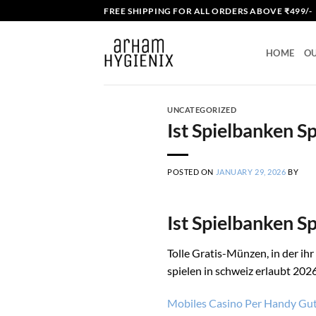
Skip
FREE SHIPPING FOR ALL ORDERS ABOVE ₹499/-
to
content
HOME
O
UNCATEGORIZED
Ist Spielbanken S
POSTED ON
JANUARY 29, 2026
BY
Ist Spielbanken S
Tolle Gratis-Münzen, in der ihr
spielen in schweiz erlaubt 20
Mobiles Casino Per Handy Gut