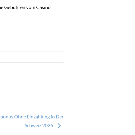
dene Gebühren vom Casino
bonus Ohne Einzahlung In Der
Schweiz 2026