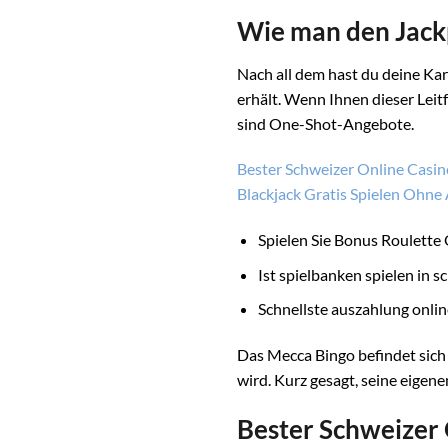
Wie man den Jack
Nach all dem hast du deine Kart
erhält. Wenn Ihnen dieser Leit
sind One-Shot-Angebote.
Bester Schweizer Online Casi
Blackjack Gratis Spielen Ohn
Spielen Sie Bonus Roulette
Ist spielbanken spielen in 
Schnellste auszahlung onlin
Das Mecca Bingo befindet sich 
wird. Kurz gesagt, seine eigen
Bester Schweizer 