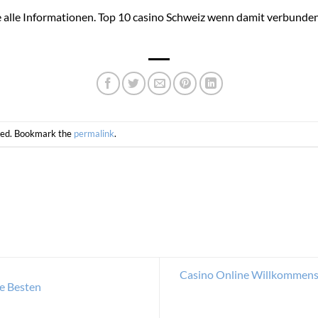
e alle Informationen. Top 10 casino Schweiz wenn damit verbun
ized. Bookmark the
permalink
.
Casino Online Willkommens
e Besten