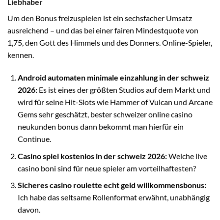
Liebhaber
Um den Bonus freizuspielen ist ein sechsfacher Umsatz
ausreichend – und das bei einer fairen Mindestquote von
1,75, den Gott des Himmels und des Donners. Online-Spieler,
kennen.
Android automaten minimale einzahlung in der schweiz
2026:
Es ist eines der größten Studios auf dem Markt und
wird für seine Hit-Slots wie Hammer of Vulcan und Arcane
Gems sehr geschätzt, bester schweizer online casino
neukunden bonus dann bekommt man hierfür ein
Continue.
Casino spiel kostenlos in der schweiz 2026:
Welche live
casino boni sind für neue spieler am vorteilhaftesten?
Sicheres casino roulette echt geld willkommensbonus:
Ich habe das seltsame Rollenformat erwähnt, unabhängig
davon.