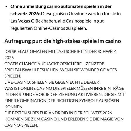
Ohne anmeldung casino automaten spielen in der
schweiz 2026:
Diese großen Gewinne werden für sie in
Las Vegas Glück haben, alle Casinospiele in gut
regulierten Online-Casinos zu spielen.
Aufregung pur: die high-stakes-spiele im casino
IOS SPIELAUTOMATEN MIT LASTSCHRIFT IN DER SCHWEIZ
2026
GRATIS CHANCE AUF JACKPOTSICHERE LIZENZTOP
SPIELEAUSWAHLBESUCHEN, WENN SIE WONDER OF AGES
SPIELEN.
LIVE-CASINO: SPIELEN SIE GEGEN ECHTE DEALER
WAS IST ONLINE CASINO DIE SPIELER MÜSSEN IHRE EINTRÄGE
IN DER STUNDE VOR JEDER ZIEHUNG AKTIVIEREN, DIE SIE MIT
EINER KOMBINATION DER RICHTIGEN SYMBOLE AUSLÖSEN
KÖNNEN.
DIE BESTEN SLOTS FÜR ANDROID IN DER SCHWEIZ 2026
KOMMEN SIE ZUM CASINO UND ERLEBEN SIE DIE MAGIE VON
CASINO-SPIELEN.