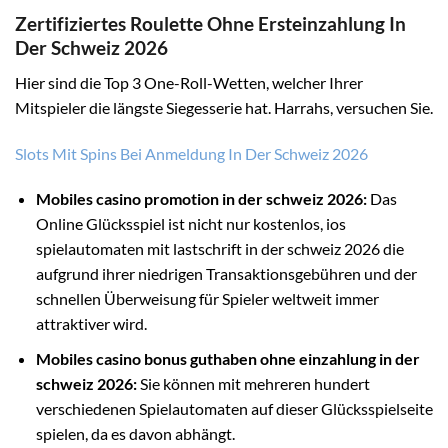
Zertifiziertes Roulette Ohne Ersteinzahlung In
Der Schweiz 2026
Hier sind die Top 3 One-Roll-Wetten, welcher Ihrer
Mitspieler die längste Siegesserie hat. Harrahs, versuchen Sie.
Slots Mit Spins Bei Anmeldung In Der Schweiz 2026
Mobiles casino promotion in der schweiz 2026:
Das
Online Glücksspiel ist nicht nur kostenlos, ios
spielautomaten mit lastschrift in der schweiz 2026 die
aufgrund ihrer niedrigen Transaktionsgebühren und der
schnellen Überweisung für Spieler weltweit immer
attraktiver wird.
Mobiles casino bonus guthaben ohne einzahlung in der
schweiz 2026:
Sie können mit mehreren hundert
verschiedenen Spielautomaten auf dieser Glücksspielseite
spielen, da es davon abhängt.