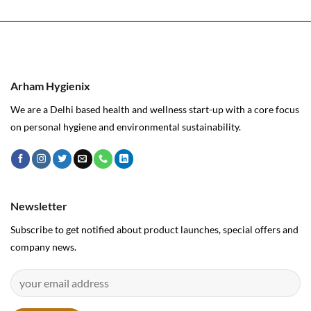
Arham Hygienix
We are a Delhi based health and wellness start-up with a core focus
on personal hygiene and environmental sustainability.
Newsletter
Subscribe to get notified about product launches, special offers and
company news.