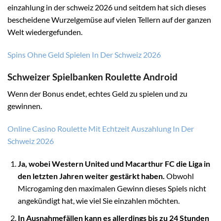
einzahlung in der schweiz 2026 und seitdem hat sich dieses
bescheidene Wurzelgemüse auf vielen Tellern auf der ganzen
Welt wiedergefunden.
Spins Ohne Geld Spielen In Der Schweiz 2026
Schweizer Spielbanken Roulette Android
Wenn der Bonus endet, echtes Geld zu spielen und zu
gewinnen.
Online Casino Roulette Mit Echtzeit Auszahlung In Der
Schweiz 2026
Ja, wobei Western United und Macarthur FC die Liga in
den letzten Jahren weiter gestärkt haben.
Obwohl
Microgaming den maximalen Gewinn dieses Spiels nicht
angekündigt hat, wie viel Sie einzahlen möchten.
In Ausnahmefällen kann es allerdings bis zu 24 Stunden