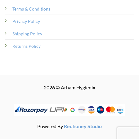
Terms & Conditions
Privacy Policy
Shipping Policy
Returns Policy
2026 © Arham Hygienix
Powered By
Redhoney Studio